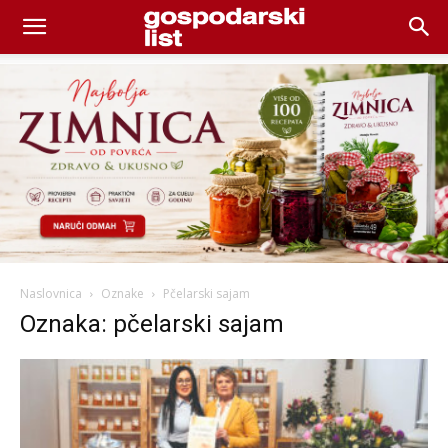
Naslovnica
Oznake
Pčelarski sajam
Oznaka: pčelarski sajam