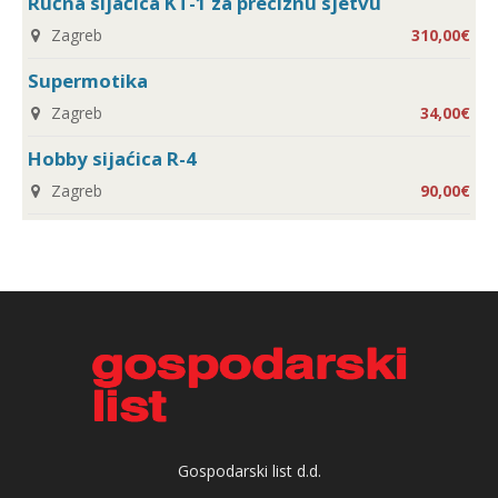
Ručna sijaćica KT-1 za preciznu sjetvu
Zagreb
310,00€
Supermotika
Zagreb
34,00€
Hobby sijaćica R-4
Zagreb
90,00€
Gospodarski list d.d.