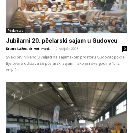
Pčelarstvo
Jubilarni 20. pčelarski sajam u Gudovcu
Kruno Lažec, dr. vet. med.
-
12. veljače 2025.
0
Svaki prvi vikend u veljači na sajamskom prostoru Gudovac pokraj
Bjelovara održava se pčelarski sajam. Tako je i ove godine 1. i 2.
veljače...