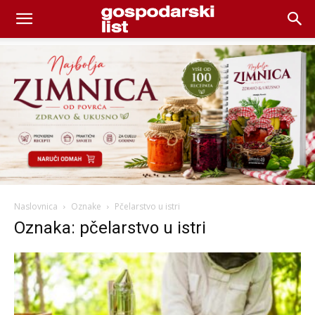
Naslovnica
Oznake
Pčelarstvo u istri
Oznaka: pčelarstvo u istri