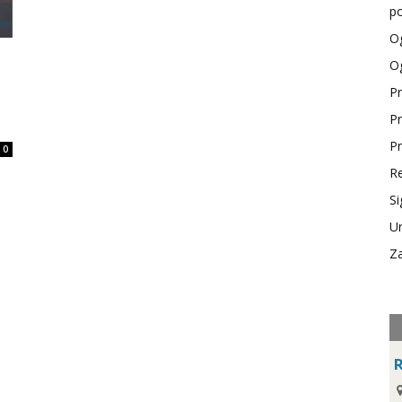
po
Og
Og
Pr
Pr
Pr
0
Re
Si
Ur
Za
R