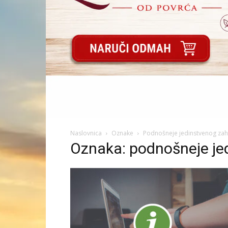
Naslovnica
Oznake
Podnošneje jedinstvenog zah
Oznaka: podnošneje je