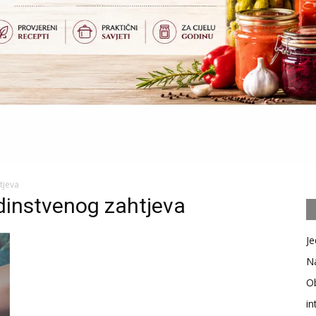
tjeva
dinstvenog zahtjeva
Je
Na
Ob
in