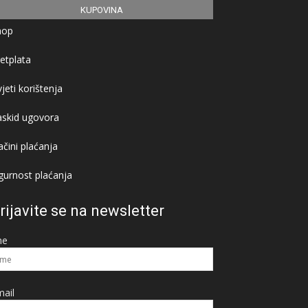
KUPOVINA
hop
etplata
jeti korištenja
askid ugovora
čini plaćanja
gurnost plaćanja
rijavite se na newsletter
me
ail