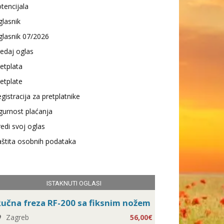
tencijala
lasnik
lasnik 07/2026
edaj oglas
etplata
etplate
gistracija za pretplatnike
gurnost plaćanja
edi svoj oglas
štita osobnih podataka
ISTAKNUTI OGLASI
učna freza RF-200 sa fiksnim nožem
Zagreb
56,00€