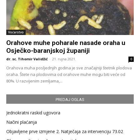
Voćarstvo
Orahove muhe poharale nasade oraha u
Osječko-baranjskoj županiji
dr. sc. Tihomir Validžić
-
21. rujna 2021.
0
Orahova muha posljednjih godina je sve značajniji štetnik plodova
oraha. Štete na plodovima od orahove muhe mogu biti veće od
80%. U razvijenim zemljama,...
PREDAJ OGLAS
Jednokratni raskid ugovora
Načini plaćanja
Objavljene prve izmjene 2. Natječaja za intervenciju 73.02