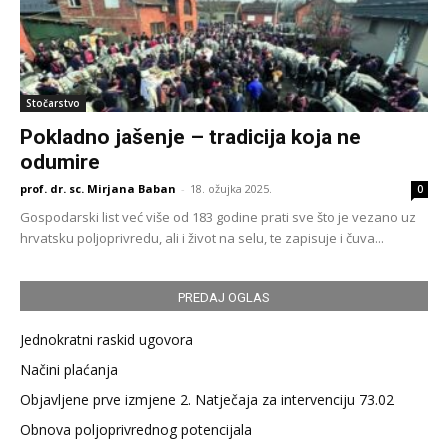
Stočarstvo
Pokladno jašenje – tradicija koja ne
odumire
prof. dr. sc. Mirjana Baban
-
18. ožujka 2025.
0
Gospodarski list već više od 183 godine prati sve što je vezano uz
hrvatsku poljoprivredu, ali i život na selu, te zapisuje i čuva...
PREDAJ OGLAS
Jednokratni raskid ugovora
Načini plaćanja
Objavljene prve izmjene 2. Natječaja za intervenciju 73.02
Obnova poljoprivrednog potencijala