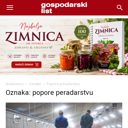
Naslovnica
Oznake
Popore peradarstvu
Oznaka: popore peradarstvu