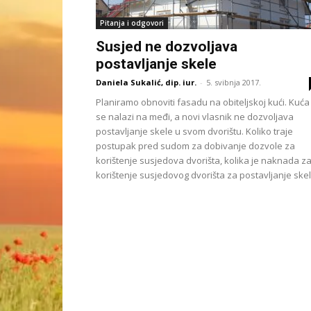
Pitanja i odgovori
Susjed ne dozvoljava
postavljanje skele
Daniela Sukalić, dip. iur.
-
5. svibnja 2017.
Planiramo obnoviti fasadu na obiteljskoj kući. Kuća
se nalazi na međi, a novi vlasnik ne dozvoljava
postavljanje skele u svom dvorištu. Koliko traje
postupak pred sudom za dobivanje dozvole za
korištenje susjedova dvorišta, kolika je naknada z
korištenje susjedovog dvorišta za postavljanje ske