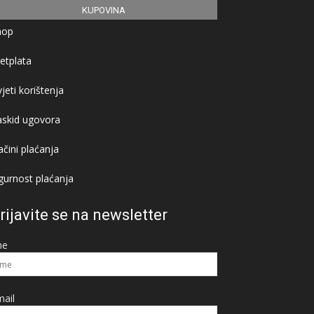
KUPOVINA
hop
etplata
jeti korištenja
askid ugovora
čini plaćanja
gurnost plaćanja
rijavite se na newsletter
me
ail