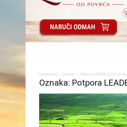
Naslovnica
Oznake
Potpora LEADER (CLLD) prist
Oznaka: Potpora LEADE