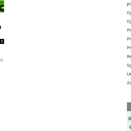
po
Og
Og
u
Pr
Pr
0
Pr
i
Re
06.
Si
Ur
Za
R