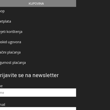
KUPOVINA
hop
etplata
jeti korištenja
askid ugovora
čini plaćanja
gurnost plaćanja
rijavite se na newsletter
me
ail