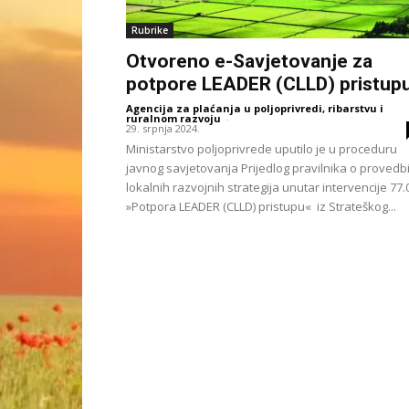
Rubrike
Otvoreno e-Savjetovanje za
potpore LEADER (CLLD) pristup
Agencija za plaćanja u poljoprivredi, ribarstvu i
ruralnom razvoju
-
29. srpnja 2024.
Ministarstvo poljoprivrede uputilo je u proceduru
javnog savjetovanja Prijedlog pravilnika o provedb
lokalnih razvojnih strategija unutar intervencije 77.
»Potpora LEADER (CLLD) pristupu« iz Strateškog...