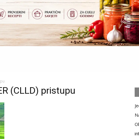
upu
R (CLLD) pristupu
Je
Na
Ob
in