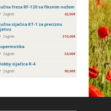
učna freza RF-120 sa fiksnim nožem
Zagreb
42,00€
učna sijaćica KT-1 za preciznu
jetvu
Zagreb
310,00€
Supermotika
Zagreb
34,00€
obby sijaćica R-4
Zagreb
90,00€