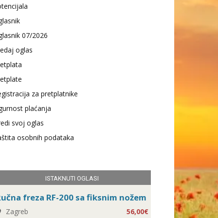
tencijala
lasnik
lasnik 07/2026
edaj oglas
etplata
etplate
gistracija za pretplatnike
gurnost plaćanja
edi svoj oglas
štita osobnih podataka
ISTAKNUTI OGLASI
učna freza RF-200 sa fiksnim nožem
Zagreb
56,00€