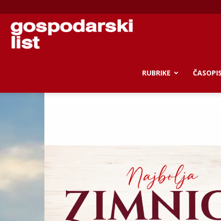
Gospodarski
list
RUBRIKE
ČASOPI