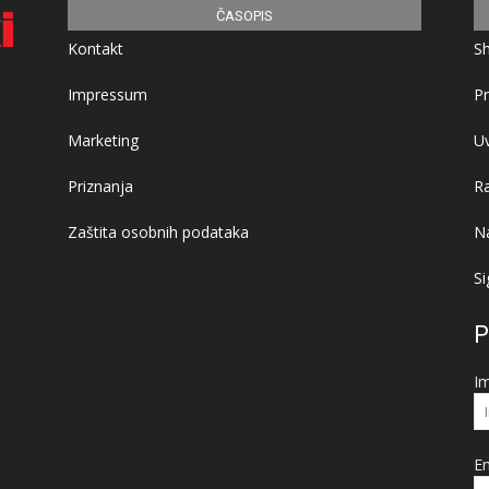
ČASOPIS
Kontakt
S
Impressum
Pr
Marketing
Uv
Priznanja
R
Zaštita osobnih podataka
Na
Si
P
I
Em