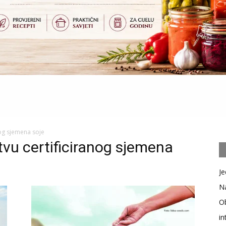
nog sjemena soje
tvu certificiranog sjemena
Je
Na
Ob
in