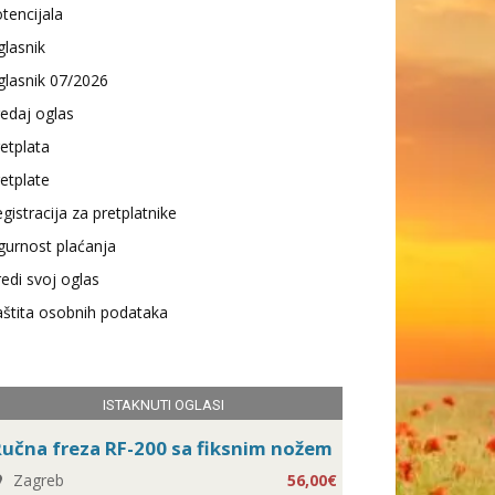
tencijala
lasnik
lasnik 07/2026
edaj oglas
etplata
etplate
gistracija za pretplatnike
gurnost plaćanja
edi svoj oglas
štita osobnih podataka
ISTAKNUTI OGLASI
učna freza RF-200 sa fiksnim nožem
Zagreb
56,00€