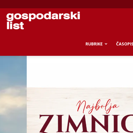
Gospodarski
list
RUBRIKE
ČASOPI