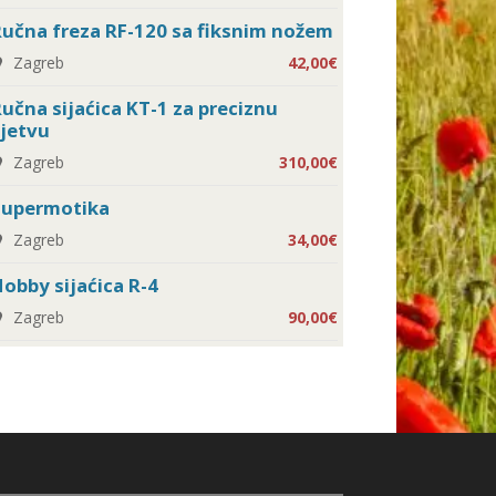
učna freza RF-120 sa fiksnim nožem
Zagreb
42,00€
učna sijaćica KT-1 za preciznu
jetvu
Zagreb
310,00€
Supermotika
Zagreb
34,00€
obby sijaćica R-4
Zagreb
90,00€