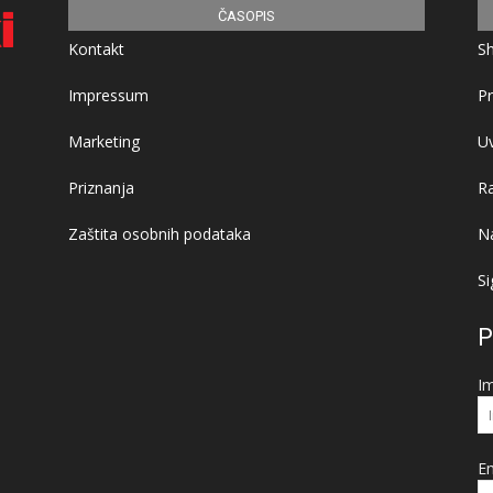
ČASOPIS
Kontakt
S
Impressum
Pr
Marketing
Uv
Priznanja
R
Zaštita osobnih podataka
Na
Si
P
I
Em