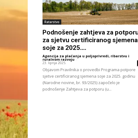
Ratarstvo
Podnošenje zahtjeva za potpor
za sjetvu certificiranog sjemena
soje za 2025....
Agencija za plaćanja u poljoprivredi, ribarstvu i
ruralnom razvoju
-
23. lipnja 2025.
Objavom Pravilnika o provedbi Programa potpore
sjetve certificiranog sjemena soje za 2025. godinu
(Narodne novine, br. 93/2025) započelo je
podnošenje Zahtjeva za potporu (u...