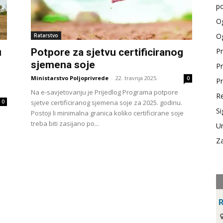
po
Og
Og
Ratarstvo
u
Potpore za sjetvu certificiranog
Pr
sjemena soje
Pr
Ministarstvo Poljoprivrede
-
22. travnja 2025.
0
Pr
Na e-savjetovanju je Prijedlog Programa potpore
Re
0
sjetve certificiranog sjemena soje za 2025. godinu.
Si
Postoji li minimalna granica koliko certificirane soje
treba biti zasijano po...
Ur
Za
R