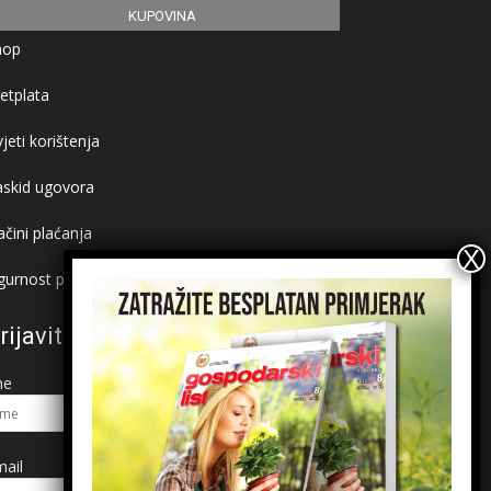
KUPOVINA
hop
etplata
jeti korištenja
askid ugovora
čini plaćanja
gurnost plaćanja
rijavite se na newsletter
me
ail