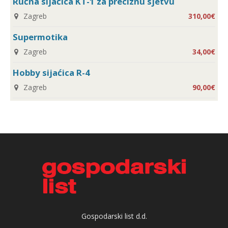
Ručna sijaćica KT-1 za preciznu sjetvu
Zagreb
310,00€
Supermotika
Zagreb
34,00€
Hobby sijaćica R-4
Zagreb
90,00€
Gospodarski list d.d.