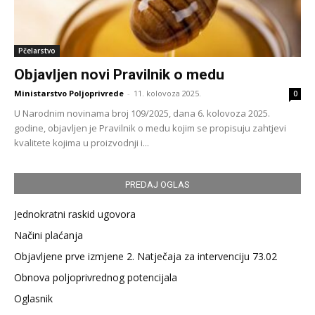
Pčelarstvo
Objavljen novi Pravilnik o medu
Ministarstvo Poljoprivrede
-
11. kolovoza 2025.
0
U Narodnim novinama broj 109/2025, dana 6. kolovoza 2025.
godine, objavljen je Pravilnik o medu kojim se propisuju zahtjevi
kvalitete kojima u proizvodnji i...
PREDAJ OGLAS
Jednokratni raskid ugovora
Načini plaćanja
Objavljene prve izmjene 2. Natječaja za intervenciju 73.02
Obnova poljoprivrednog potencijala
Oglasnik