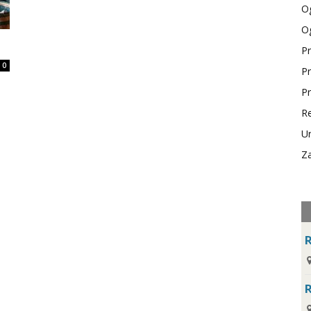
Og
Og
Pr
0
Pr
Pr
Re
Ur
Za
R
R