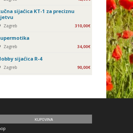
učna sijaćica KT-1 za preciznu
jetvu
Zagreb
310,00€
Supermotika
Zagreb
34,00€
obby sijaćica R-4
Zagreb
90,00€
KUPOVINA
hop