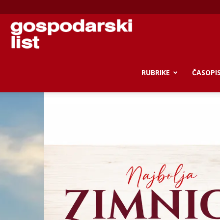
Gospodarski
list
RUBRIKE
ČASOPI