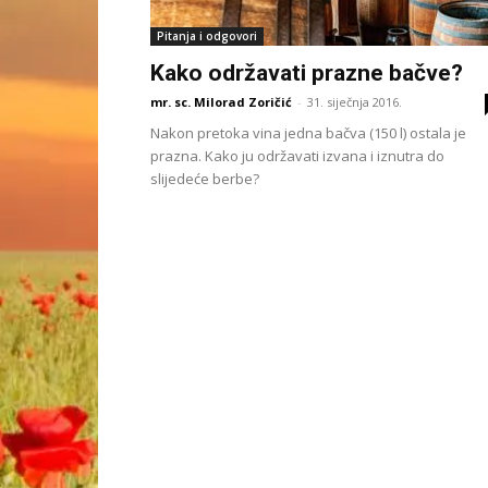
Pitanja i odgovori
Kako održavati prazne bačve?
mr. sc. Milorad Zoričić
-
31. siječnja 2016.
Nakon pretoka vina jedna bačva (150 l) ostala je
prazna. Kako ju održavati izvana i iznutra do
slijedeće berbe?