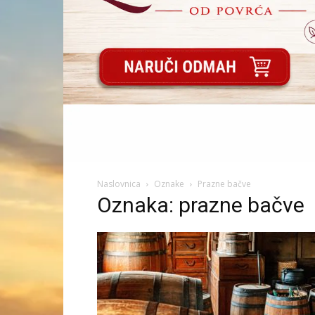
Naslovnica
Oznake
Prazne bačve
Oznaka: prazne bačve