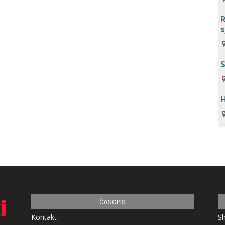
R
s
H
ČASOPIS
Kontakt
S