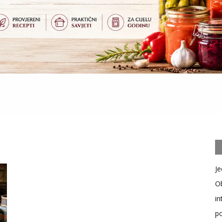
Je
Ob
in
po