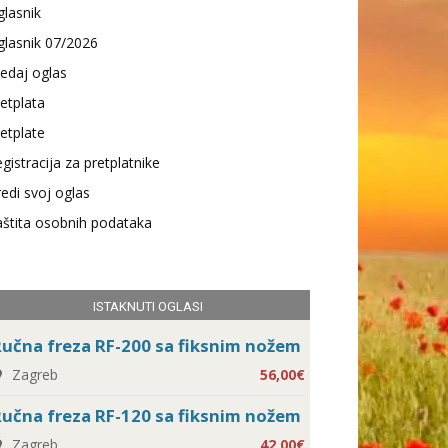
lasnik
lasnik 07/2026
edaj oglas
etplata
etplate
gistracija za pretplatnike
edi svoj oglas
štita osobnih podataka
ISTAKNUTI OGLASI
učna freza RF-200 sa fiksnim nožem
Zagreb
56,00€
učna freza RF-120 sa fiksnim nožem
Zagreb
42,00€