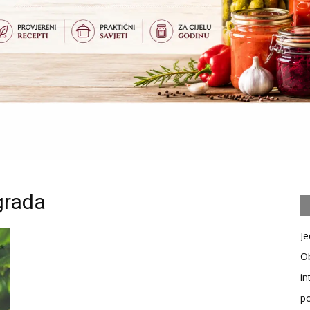
grada
Je
Ob
in
po