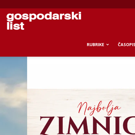
Gospodarski
list
RUBRIKE
ČASOPI