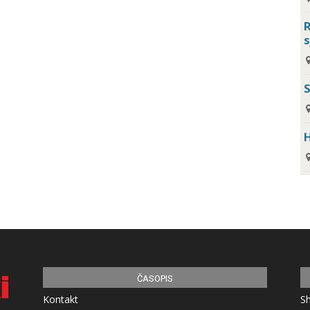
R
s
H
ČASOPIS
Kontakt
S