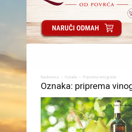
Naslovnica
Oznake
Priprema vinograda
Oznaka: priprema vino