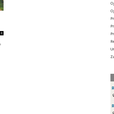
Og
Og
Pr
Pr
0
Pr
Re
a
Ur
Za
R
R