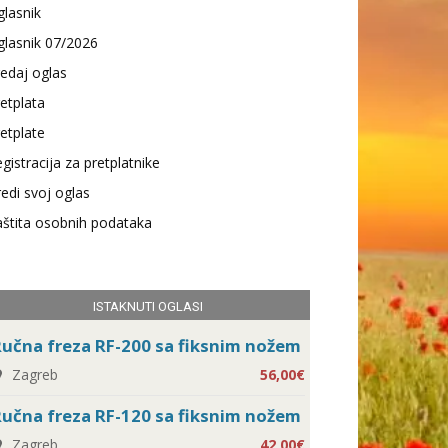
lasnik
lasnik 07/2026
edaj oglas
etplata
etplate
gistracija za pretplatnike
edi svoj oglas
štita osobnih podataka
ISTAKNUTI OGLASI
učna freza RF-200 sa fiksnim nožem
Zagreb
56,00€
učna freza RF-120 sa fiksnim nožem
Zagreb
42,00€