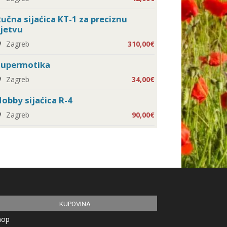
učna sijaćica KT-1 za preciznu
jetvu
Zagreb
310,00€
Supermotika
Zagreb
34,00€
obby sijaćica R-4
Zagreb
90,00€
KUPOVINA
hop