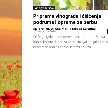
Vinogradarstvo
Priprema vinograda i čišćenje
podruma i opreme za berbu
izv. prof. dr. sc. Ana-Marija Jagatić Korenika
-
13. kolovoza 2024.
Čišćenje cjelokupne opreme za berbu, kao što su
kante, kašete, škare za berbu, muljače, ključno je z
nesmetan proces berbe. Isto vrijedi i za...