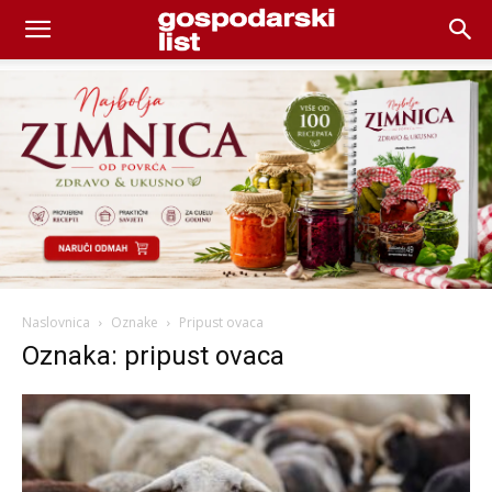
Naslovnica
Oznake
Pripust ovaca
Oznaka: pripust ovaca