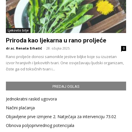
Ljekovito bilje
Priroda kao ljekarna u rano proljeće
dr.sc. Renata Erhatić
-
28. ožujka 2025.
0
Rano proljeće donosi samonikle jestive biljke koje su izuzetan
izvor hranjivih i ljekovitih tvari. One osvježavaju ljudski organizam,
čiste ga od toksičnih tvari i...
PREDAJ OGLAS
Jednokratni raskid ugovora
Načini plaćanja
Objavljene prve izmjene 2. Natječaja za intervenciju 73.02
Obnova poljoprivrednog potencijala