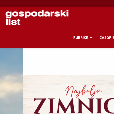
Gospodarski
list
RUBRIKE
ČASOPI