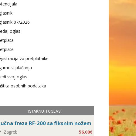
tencijala
lasnik
lasnik 07/2026
edaj oglas
etplata
etplate
gistracija za pretplatnike
gurnost plaćanja
edi svoj oglas
štita osobnih podataka
ISTAKNUTI OGLASI
učna freza RF-200 sa fiksnim nožem
Zagreb
56,00€