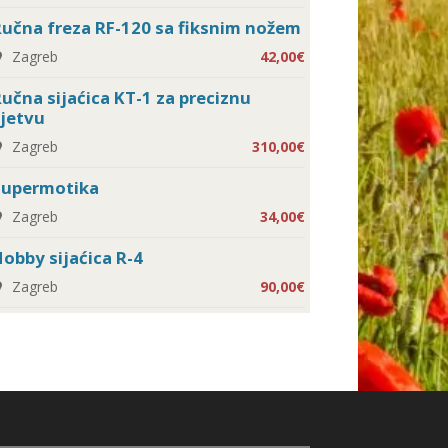
učna freza RF-120 sa fiksnim nožem
Zagreb
42,00€
učna sijaćica KT-1 za preciznu
jetvu
Zagreb
310,00€
Supermotika
Zagreb
34,00€
obby sijaćica R-4
Zagreb
90,00€