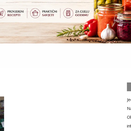
Je
Na
Ob
in