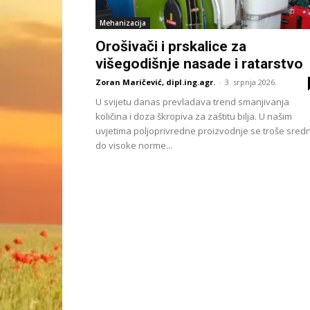
Mehanizacija
Orošivači i prskalice za
višegodišnje nasade i ratarstvo
Zoran Maričević, dipl.ing.agr.
-
3. srpnja 2026.
U svijetu danas prevladava trend smanjivanja
količina i doza škropiva za zaštitu bilja. U našim
uvjetima poljoprivredne proizvodnje se troše sred
do visoke norme...