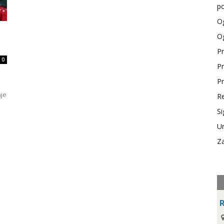
po
Og
Og
Pr
0
Pr
Pr
nje
Re
Si
Ur
Za
R