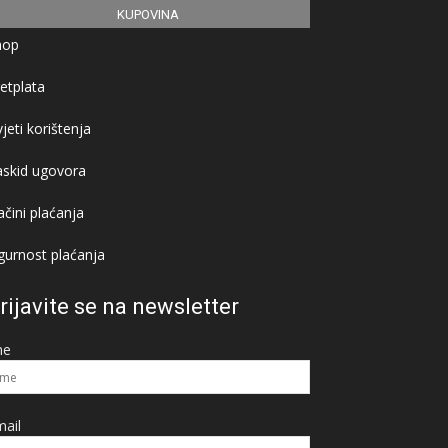
KUPOVINA
hop
etplata
jeti korištenja
askid ugovora
čini plaćanja
gurnost plaćanja
rijavite se na newsletter
me
ail