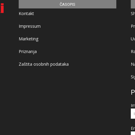
ČASOPIS
Kontakt
S
Impressum
Pr
Marketing
Uv
Priznanja
R
Zaštita osobnih podataka
Na
Si
P
I
Em