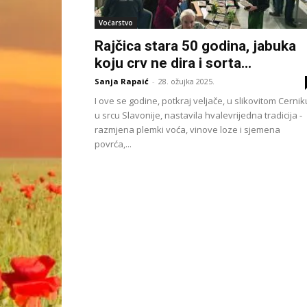
Voćarstvo
Rajčica stara 50 godina, jabuka
koju crv ne dira i sorta...
Sanja Rapaić
-
28. ožujka 2025.
I ove se godine, potkraj veljače, u slikovitom Cernik
u srcu Slavonije, nastavila hvalevrijedna tradicija -
razmjena plemki voća, vinove loze i sjemena
povrća,...