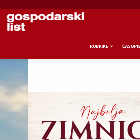
Gospodarski
list
RUBRIKE
ČASOPI