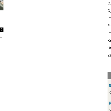
Og
Og
Pr
Pr
0
Pr
u,
Re
Ur
Za
R
R