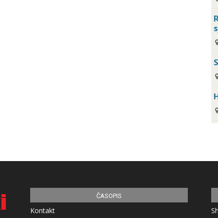
R
s
H
ČASOPIS
Kontakt
S