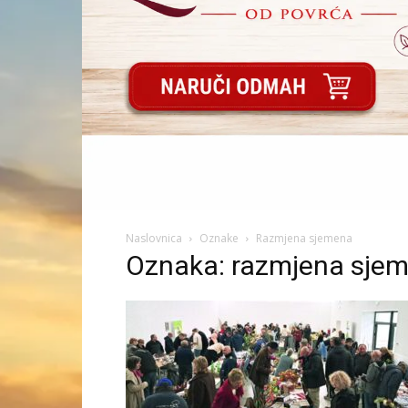
Naslovnica
Oznake
Razmjena sjemena
Oznaka: razmjena sje