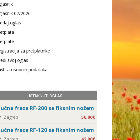
lasnik
lasnik 07/2026
edaj oglas
etplata
etplate
gistracija za pretplatnike
edi svoj oglas
štita osobnih podataka
ISTAKNUTI OGLASI
učna freza RF-200 sa fiksnim nožem
Zagreb
56,00€
učna freza RF-120 sa fiksnim nožem
Zagreb
42,00€