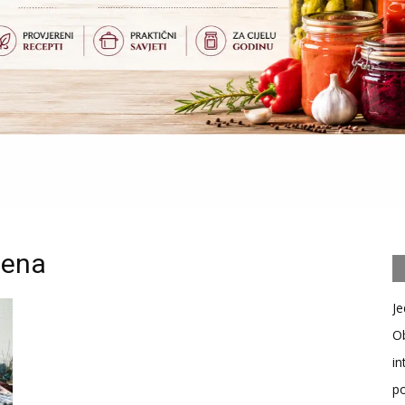
mena
Je
Ob
in
po