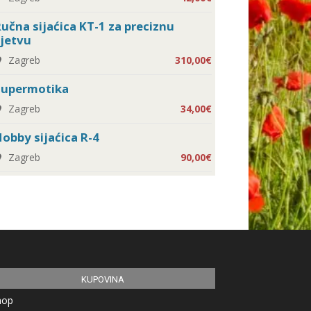
učna sijaćica KT-1 za preciznu
jetvu
Zagreb
310,00€
Supermotika
Zagreb
34,00€
obby sijaćica R-4
Zagreb
90,00€
KUPOVINA
hop