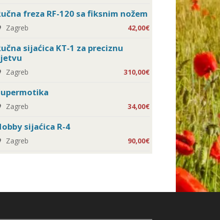
učna freza RF-120 sa fiksnim nožem
Zagreb
42,00€
učna sijaćica KT-1 za preciznu
jetvu
Zagreb
310,00€
Supermotika
Zagreb
34,00€
obby sijaćica R-4
Zagreb
90,00€