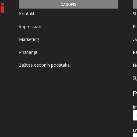
ČASOPIS
Kontakt
S
Impressum
Pr
Marketing
Uv
Priznanja
R
Zaštita osobnih podataka
Na
Si
P
I
Em