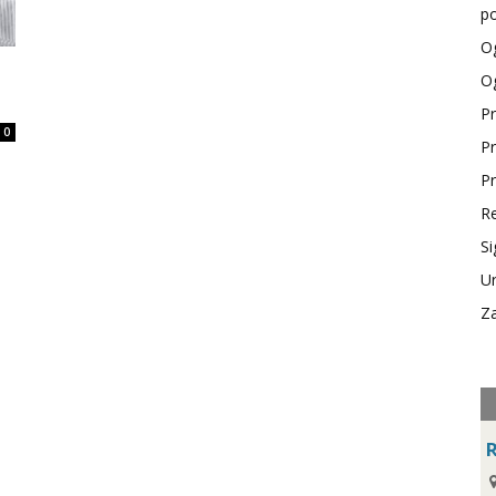
po
Og
Og
Pr
0
Pr
Pr
Re
Si
Ur
Za
R