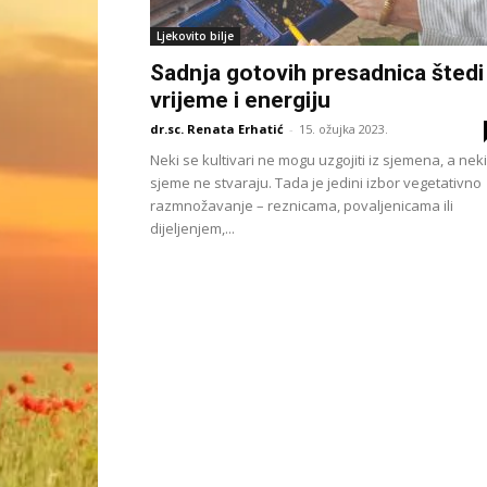
Ljekovito bilje
Sadnja gotovih presadnica štedi
vrijeme i energiju
dr.sc. Renata Erhatić
-
15. ožujka 2023.
Neki se kultivari ne mogu uzgojiti iz sjemena, a neki
sjeme ne stvaraju. Tada je jedini izbor vegetativno
razmnožavanje – reznicama, povaljenicama ili
dijeljenjem,...