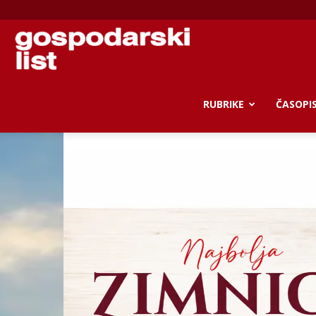
Gospodarski
list
RUBRIKE
ČASOPI