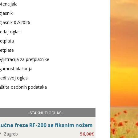
tencijala
lasnik
lasnik 07/2026
edaj oglas
etplata
etplate
gistracija za pretplatnike
gurnost plaćanja
edi svoj oglas
štita osobnih podataka
ISTAKNUTI OGLASI
učna freza RF-200 sa fiksnim nožem
Zagreb
56,00€