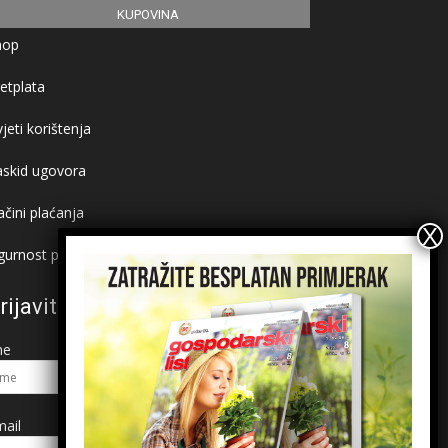
KUPOVINA
hop
etplata
jeti korištenja
askid ugovora
čini plaćanja
gurnost plaćanja
rijavite se na newsletter
me
ail