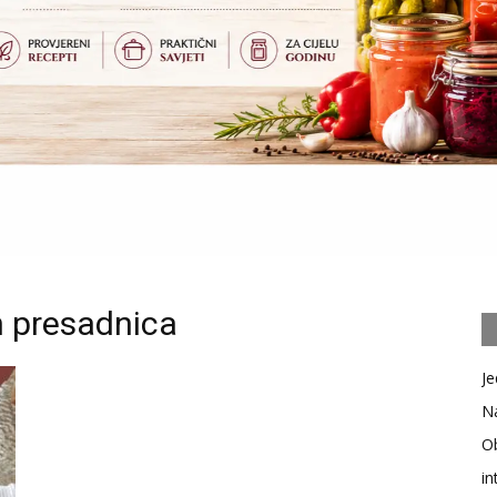
h presadnica
Je
Na
Ob
in