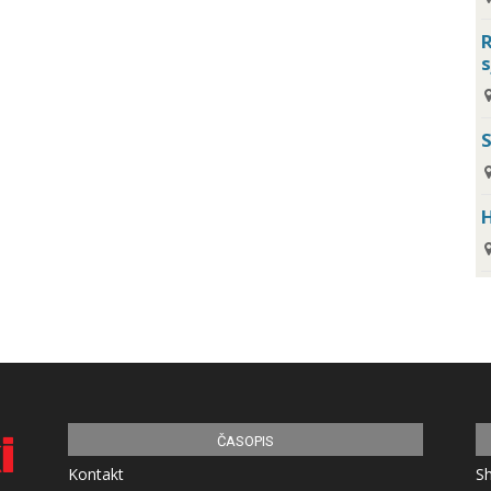
R
s
H
ČASOPIS
Kontakt
S