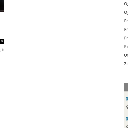
Og
Og
Pr
Pr
Pr
0
Re
nja
Ur
Za
R
R