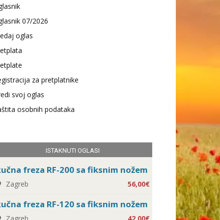
lasnik
lasnik 07/2026
edaj oglas
etplata
etplate
gistracija za pretplatnike
edi svoj oglas
štita osobnih podataka
ISTAKNUTI OGLASI
učna freza RF-200 sa fiksnim nožem
Zagreb
56,00€
učna freza RF-120 sa fiksnim nožem
Zagreb
42,00€