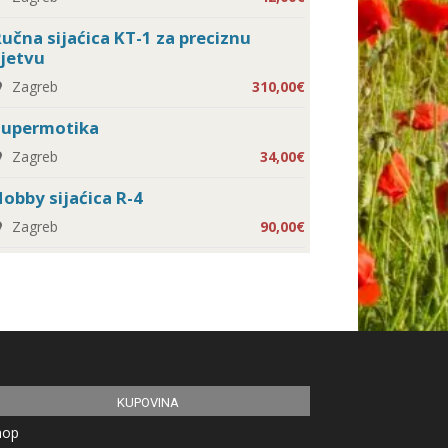
učna sijaćica KT-1 za preciznu
jetvu
Zagreb
310,00€
Supermotika
Zagreb
34,00€
obby sijaćica R-4
Zagreb
90,00€
KUPOVINA
hop