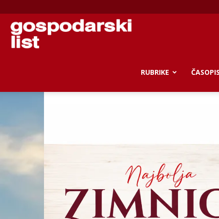
Gospodarski
list
RUBRIKE
ČASOPI