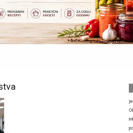
stva
Je
Ob
in
po