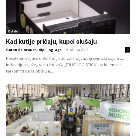
Ostalo
Kad kutije pričaju, kupci slušaju
Goran Beinrauch, dipl. ing. agr.
-
9. ožujka 2026.
0
Početkom veljače u Berlinu je održan najvažniji svjetski sajam za
industriju svježeg voća i povrća „FRUIT LOGISTICA“ na kojem se
tijekom tri dana oblikuje...