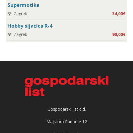
Supermotika
Zagreb
34,00€
Hobby sijaćica R-4
Zagreb
90,00€
Gospodarski list d.d.
Majstora Radonje 12