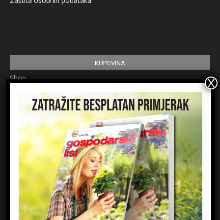
Zaštita osobnih podataka
KUPOVINA
Shop
Pretplata
Uvjeti korištenja
Prijavite se na newsletter
Ime
Email