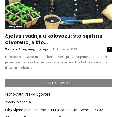
Povrćarstvo
Sjetva i sadnja u kolovozu: što sijati na
otvoreno, a što...
Tamara Brlek, mag. ing. agr.
-
11. kolovoza 2025.
0
Kolovoz nije samo mjesec berbe, već i pravo vrijeme za planiranje
jesenske i zimske berbe. Saznajte koje povrtne kulture sada sijati
ili saditi, trebate...
PREDAJ OGLAS
Jednokratni raskid ugovora
Načini plaćanja
Objavljene prve izmjene 2. Natječaja za intervenciju 73.02