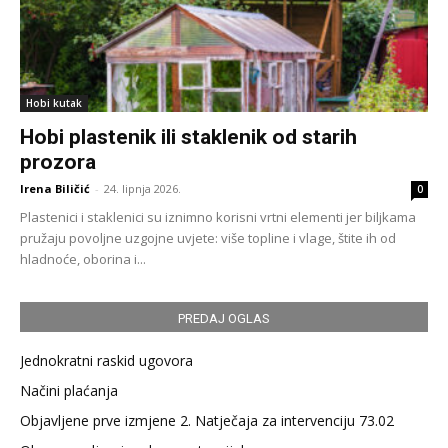
Hobi kutak
Hobi plastenik ili staklenik od starih
prozora
Irena Biličić
-
24. lipnja 2026.
0
Plastenici i staklenici su iznimno korisni vrtni elementi jer biljkama
pružaju povoljne uzgojne uvjete: više topline i vlage, štite ih od
hladnoće, oborina i...
PREDAJ OGLAS
Jednokratni raskid ugovora
Načini plaćanja
Objavljene prve izmjene 2. Natječaja za intervenciju 73.02