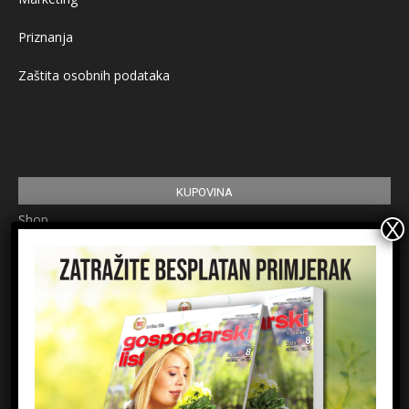
Priznanja
Zaštita osobnih podataka
KUPOVINA
Shop
Pretplata
Uvjeti korištenja
Prijavite se na newsletter
Ime