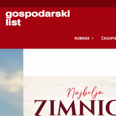
Gospodarski
list
RUBRIKE
ČASOPI