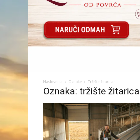
Naslovnica
Oznake
Tržište žitaricas
Oznaka: tržište žitaric