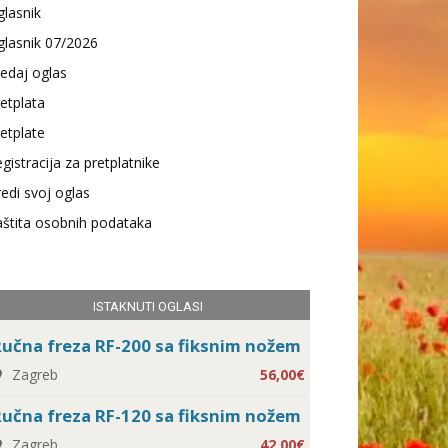
lasnik
lasnik 07/2026
edaj oglas
etplata
etplate
gistracija za pretplatnike
edi svoj oglas
štita osobnih podataka
ISTAKNUTI OGLASI
učna freza RF-200 sa fiksnim nožem
Zagreb
56,00€
učna freza RF-120 sa fiksnim nožem
Zagreb
42,00€