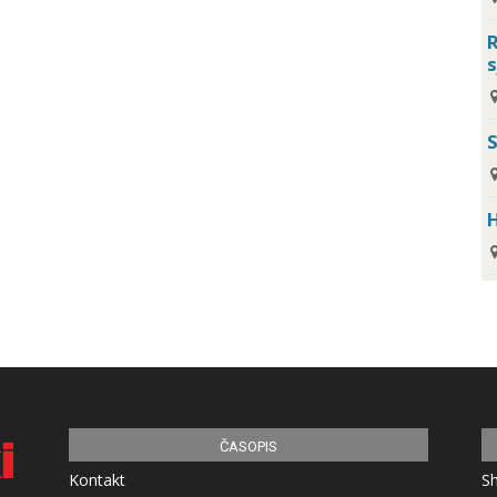
R
s
H
ČASOPIS
Kontakt
S