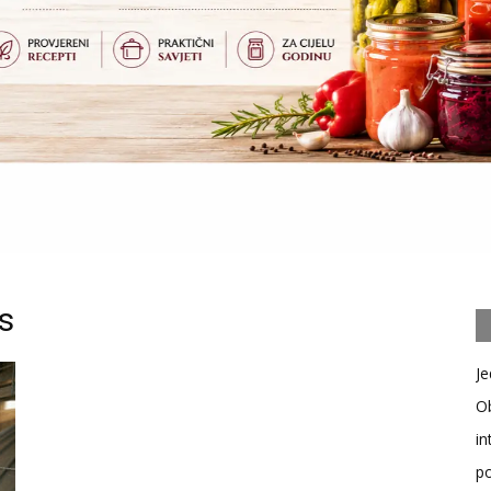
as
Je
Ob
in
po