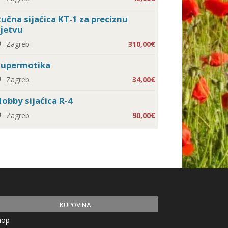
učna sijaćica KT-1 za preciznu
jetvu
Zagreb
310,00€
Supermotika
Zagreb
34,00€
obby sijaćica R-4
Zagreb
90,00€
KUPOVINA
hop