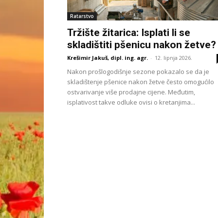
Ratarstvo
Tržište žitarica: Isplati li se
skladištiti pšenicu nakon žetve?
Krešimir Jakuš, dipl. ing. agr.
-
12. lipnja 2026.
Nakon prošlogodišnje sezone pokazalo se da je
skladištenje pšenice nakon žetve često omogućilo
ostvarivanje više prodajne cijene. Međutim,
isplativost takve odluke ovisi o kretanjima...