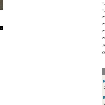
Og
Og
Pr
Pr
0
Pr
Re
Ur
Za
R
R