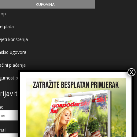
KUPOVINA
hop
etplata
jeti korištenja
askid ugovora
čini plaćanja
gurnost plaćanja
rijavite se na newsletter
me
ail