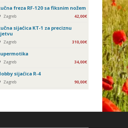
učna freza RF-120 sa fiksnim nožem
Zagreb
42,00€
učna sijaćica KT-1 za preciznu
jetvu
Zagreb
310,00€
Supermotika
Zagreb
34,00€
obby sijaćica R-4
Zagreb
90,00€