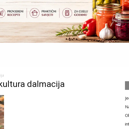
ija
ultura dalmacija
Je
Na
Ob
in