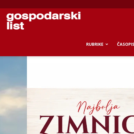
Gospodarski
list
RUBRIKE
ČASOPI