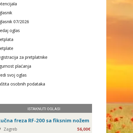
tencijala
lasnik
lasnik 07/2026
edaj oglas
etplata
etplate
gistracija za pretplatnike
gurnost plaćanja
edi svoj oglas
štita osobnih podataka
ISTAKNUTI OGLASI
učna freza RF-200 sa fiksnim nožem
Zagreb
56,00€