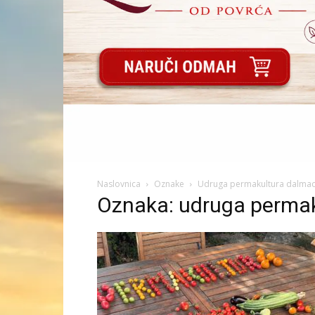
Naslovnica
Oznake
Udruga permakultura dalmac
Oznaka: udruga permak