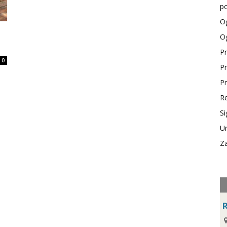
po
Og
Og
Pr
0
Pr
Pr
Re
Si
Ur
Za
R