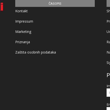
ČASOPIS
Kontakt
S
Impressum
Pr
Marketing
Uv
Priznanja
R
Zaštita osobnih podataka
Na
Si
P
I
Em