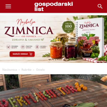
Naslovnica
Rubrike
Ostalo