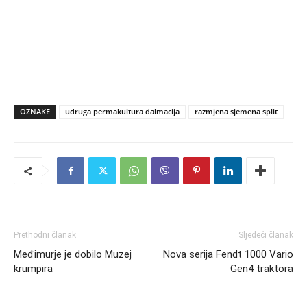
OZNAKE
udruga permakultura dalmacija
razmjena sjemena split
Prethodni članak
Sljedeći članak
Međimurje je dobilo Muzej
Nova serija Fendt 1000 Vario
krumpira
Gen4 traktora