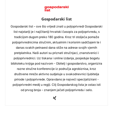
Gospodarski list
Gospodarski list – sve što vrijedi znati u poljoprivredi Gospodarski
list najstariji je i najčitaniji hrvatski časopis za poljoprivredu, s
tradicijom dugom preko 180 godina. Kroz tri stoljeća pomaže
poljoprivrednicima stručnim, aktualnim i korisnim sadržajem te i
danas svakih petnaest dana stiže na adrese svojih vjernih
pretplatnika. Naši autori su priznati stručnjaci, znanstvenici i
poljoprivrednici. Uz tiskana i online izdanja, posjeduje bogatu
biblioteku knjiga pod nazivom - Obitelj i gospodarstvo, organizira
razne stručne konferencije iz područja agrobiznisa, kroz
društvene mreže aktivno sudjeluje u svakodnevnici ljubitelja
prirode i poljoprivrede. Opravdano je najveći specijalizirani -
poljoprivredni medij u regiji. Cilj Gospodarskog lista je ostao isti
od prvog broja – znanjem jačati poljoprivredu i selo.