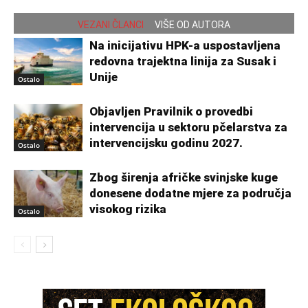
VEZANI ČLANCI
VIŠE OD AUTORA
Na inicijativu HPK-a uspostavljena
redovna trajektna linija za Susak i
Unije
Ostalo
Objavljen Pravilnik o provedbi
intervencija u sektoru pčelarstva za
intervencijsku godinu 2027.
Ostalo
Zbog širenja afričke svinjske kuge
donesene dodatne mjere za područja
visokog rizika
Ostalo