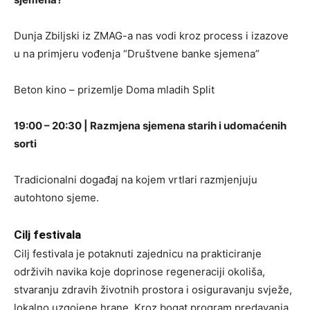
Dunja Zbiljski iz ZMAG-a nas vodi kroz process i izazove
u na primjeru vođenja “Društvene banke sjemena”
Beton kino – prizemlje Doma mladih Split
19:00 – 20:30 | Razmjena sjemena starih i udomaćenih
sorti
Tradicionalni događaj na kojem vrtlari razmjenjuju
autohtono sjeme.
Cilj festivala
Cilj festivala je potaknuti zajednicu na prakticiranje
održivih navika koje doprinose regeneraciji okoliša,
stvaranju zdravih životnih prostora i osiguravanju svježe,
lokalno uzgojene hrane. Kroz bogat program predavanja,