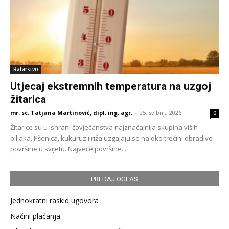
Ratarstvo
Utjecaj ekstremnih temperatura na uzgoj
žitarica
mr. sc. Tatjana Martinović, dipl. ing. agr.
-
25. svibnja 2026.
0
Žitarice su u ishrani čovječanstva najznačajnija skupina viših
biljaka. Pšenica, kukuruz i riža uzgajaju se na oko trećini obradive
površine u svijetu. Najveće površine...
PREDAJ OGLAS
Jednokratni raskid ugovora
Načini plaćanja