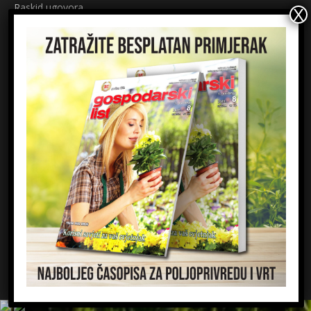
Raskid ugovora
Načini plaćanja
Sigurnost plaćanja
Prijavite se na newsletter
Ime
Email