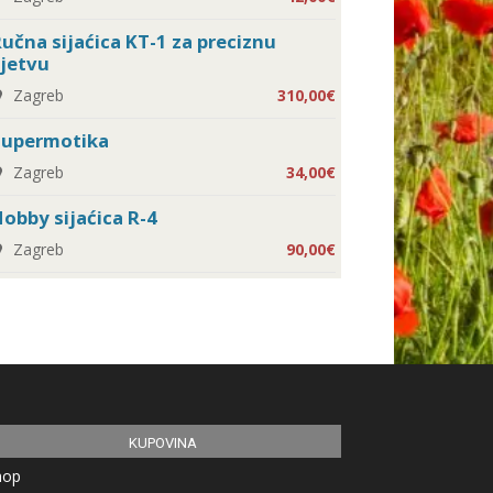
učna sijaćica KT-1 za preciznu
jetvu
Zagreb
310,00€
Supermotika
Zagreb
34,00€
obby sijaćica R-4
Zagreb
90,00€
KUPOVINA
hop