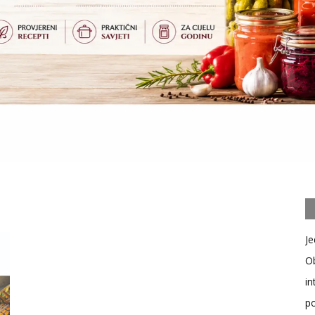
Je
Ob
in
po