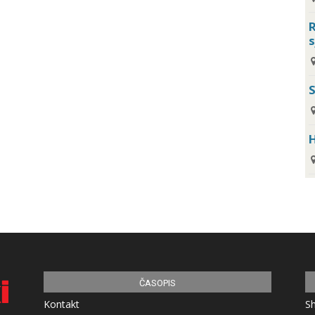
R
s
H
ČASOPIS
Kontakt
S