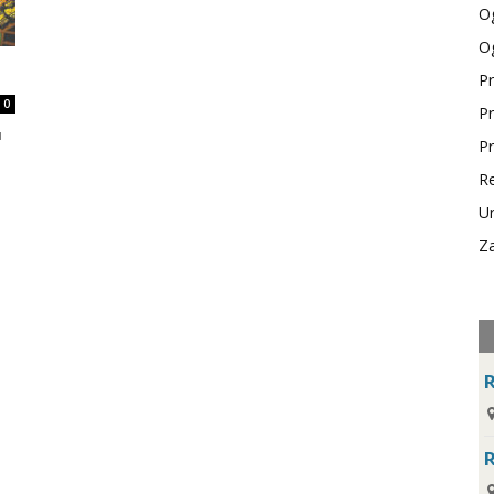
Og
Og
Pr
0
Pr
u
Pr
Re
Ur
Za
R
R