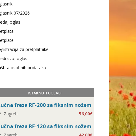
lasnik
lasnik 07/2026
edaj oglas
etplata
etplate
gistracija za pretplatnike
edi svoj oglas
štita osobnih podataka
ISTAKNUTI OGLASI
učna freza RF-200 sa fiksnim nožem
Zagreb
56,00€
učna freza RF-120 sa fiksnim nožem
Zagreb
42,00€