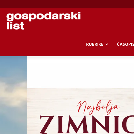
Gospodarski
list
RUBRIKE
ČASOPI