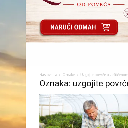
Naslovnica
Oznake
Uzgojite povrće u zaštićeno
Oznaka: uzgojite povrć