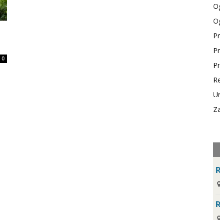
Og
Og
Pr
Pr
0
Pr
e
Re
Ur
Za
R
R