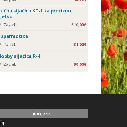
učna sijaćica KT-1 za preciznu
jetvu
Zagreb
310,00€
Supermotika
Zagreb
34,00€
obby sijaćica R-4
Zagreb
90,00€
KUPOVINA
hop