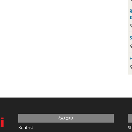
R
s
H
ČASOPIS
Kontakt
S