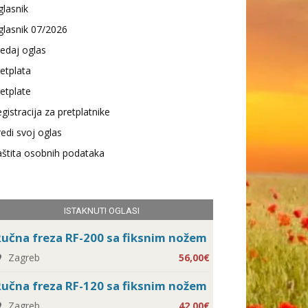
lasnik
lasnik 07/2026
edaj oglas
etplata
etplate
gistracija za pretplatnike
edi svoj oglas
štita osobnih podataka
ISTAKNUTI OGLASI
učna freza RF-200 sa fiksnim nožem
Zagreb
56,00€
učna freza RF-120 sa fiksnim nožem
Zagreb
42,00€