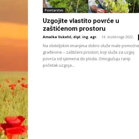
Povrćarstvo
Uzgojite vlastito povrće u
zaštićenom prostoru
Amalka Vukelić, dipl. ing. agr.
-
14. studenoga 2022.
Na obiteljskim imanjima dobro služe male pomoćn
građevine – zaštićeni prostori, koji služe za uzgoj
povrća od sjemena do ploda. Omogućuju raniji
početak uzgoja...