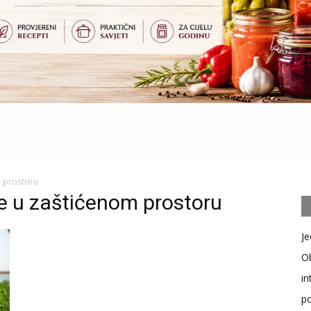
m prostoru
e u zaštićenom prostoru
Je
Ob
in
po