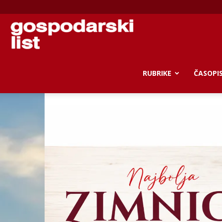
Gospodarski
list
RUBRIKE
ČASOPI