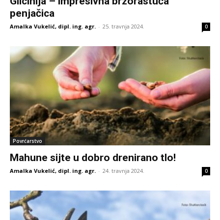
Glicinija – impresivna brzorastuća
penjačica
Amalka Vukelić, dipl. ing. agr.
-
25. travnja 2024.
0
Povrćarstvo
Mahune sijte u dobro drenirano tlo!
Amalka Vukelić, dipl. ing. agr.
-
24. travnja 2024.
0