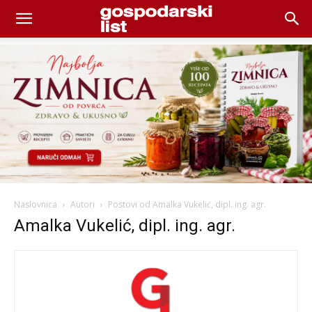
Naslovnica
Autori
Postovi od Amalka Vukelić, dipl. ing. agr.
Amalka Vukelić, dipl. ing. agr.