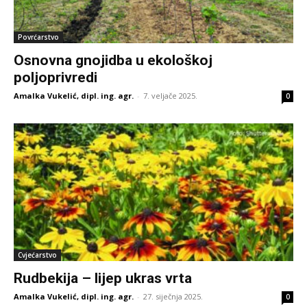
Povrćarstvo
Osnovna gnojidba u ekološkoj
poljoprivredi
Amalka Vukelić, dipl. ing. agr.
-
7. veljače 2025.
0
Cvjećarstvo
Rudbekija – lijep ukras vrta
Amalka Vukelić, dipl. ing. agr.
-
27. siječnja 2025.
0