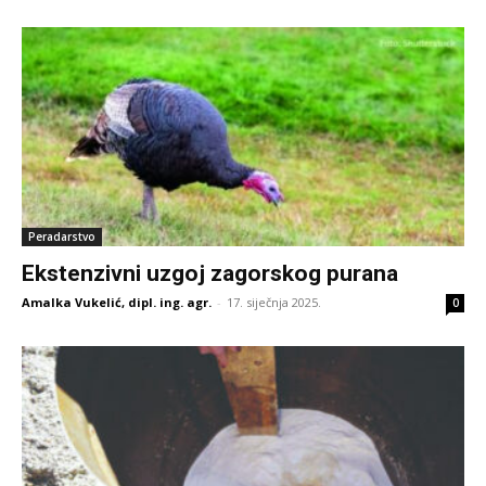
Peradarstvo
Ekstenzivni uzgoj zagorskog purana
Amalka Vukelić, dipl. ing. agr.
-
17. siječnja 2025.
0