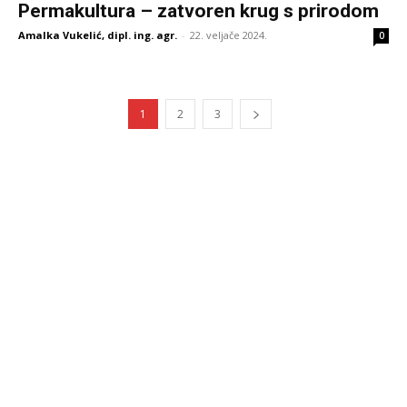
Permakultura – zatvoren krug s prirodom
Amalka Vukelić, dipl. ing. agr.
-
22. veljače 2024.
0
1
2
3