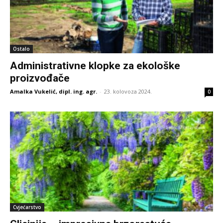
Ostalo
Administrativne klopke za ekološke
proizvođače
Amalka Vukelić, dipl. ing. agr.
-
23. kolovoza 2024.
0
Cvjećarstvo