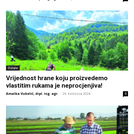
Ostalo
Vrijednost hrane koju proizvedemo
vlastitim rukama je neprocjenjiva!
Amalka Vukelić, dipl. ing. agr.
-
26. kolovoza 2024.
0