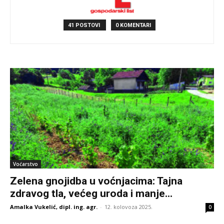
41 POSTOVI
0 KOMENTARI
Voćarstvo
Zelena gnojidba u voćnjacima: Tajna
zdravog tla, većeg uroda i manje...
Amalka Vukelić, dipl. ing. agr.
-
12. kolovoza 2025.
0