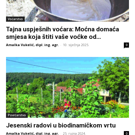
Voćarstvo
Tajna uspješnih voćara: Moćna domaća
smjesa koja štiti vaše voćke od...
Amalka Vukelić, dipl. ing. agr.
-
10. siječnja 2025.
0
Povrćarstvo
Jesenski radovi u biodinamičkom vrtu
Amalka Vukelić, dipl. ing. agr.
-
25. rujna 2024.
0