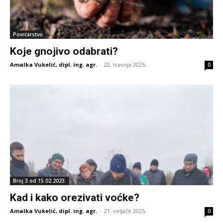
Povrćarstvo
Koje gnojivo odabrati?
Amalka Vukelić, dipl. ing. agr.
-
22. travnja 2025.
0
Broj 3 od 15.02.2023.
Kad i kako orezivati voćke?
Amalka Vukelić, dipl. ing. agr.
-
21. veljače 2025.
0