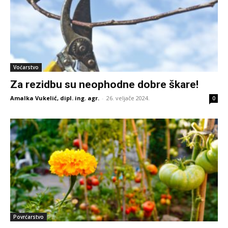
Voćarstvo
Za rezidbu su neophodne dobre škare!
Amalka Vukelić, dipl. ing. agr.
-
26. veljače 2024.
0
Povrćarstvo