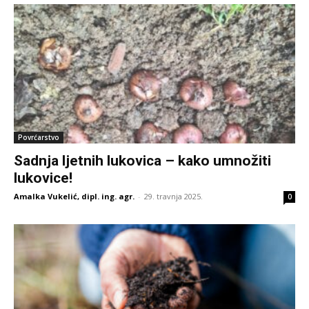
Povrćarstvo
Sadnja ljetnih lukovica – kako umnožiti
lukovice!
Amalka Vukelić, dipl. ing. agr.
-
29. travnja 2025.
0