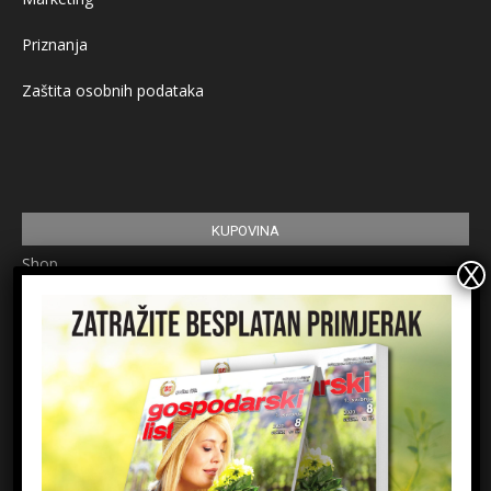
Priznanja
Zaštita osobnih podataka
KUPOVINA
Shop
Pretplata
Uvjeti korištenja
Prijavite se na newsletter
Ime