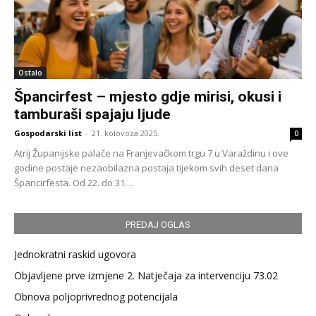
Ostalo
Špancirfest – mjesto gdje mirisi, okusi i
tamburaši spajaju ljude
Gospodarski list
-
21. kolovoza 2025.
0
Atrij Županijske palače na Franjevačkom trgu 7 u Varaždinu i ove
godine postaje nezaobilazna postaja tijekom svih deset dana
Špancirfesta. Od 22. do 31....
PREDAJ OGLAS
Jednokratni raskid ugovora
Objavljene prve izmjene 2. Natječaja za intervenciju 73.02
Obnova poljoprivrednog potencijala