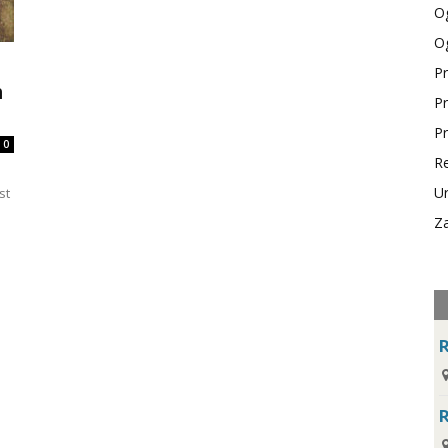
Og
Og
Pr
m
Pr
Pr
0
Re
Ur
st
Za
R
R