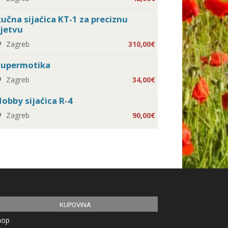
učna sijaćica KT-1 za preciznu
jetvu
Zagreb
310,00€
Supermotika
Zagreb
34,00€
obby sijaćica R-4
Zagreb
90,00€
KUPOVINA
hop