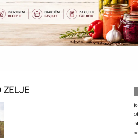
 ZELJE
Je
Ob
in
po