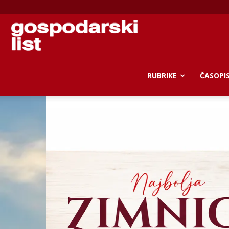
Gospodarski
list
RUBRIKE
ČASOPI