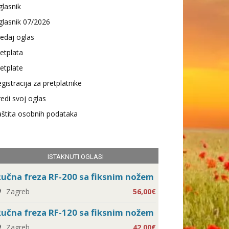
lasnik
lasnik 07/2026
edaj oglas
etplata
etplate
gistracija za pretplatnike
edi svoj oglas
štita osobnih podataka
ISTAKNUTI OGLASI
učna freza RF-200 sa fiksnim nožem
Zagreb
56,00€
učna freza RF-120 sa fiksnim nožem
Zagreb
42,00€