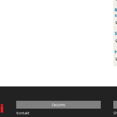
R
s
H
ČASOPIS
Kontakt
S