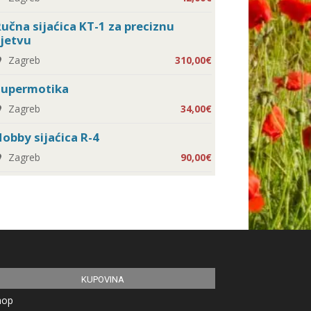
učna sijaćica KT-1 za preciznu
jetvu
Zagreb
310,00€
Supermotika
Zagreb
34,00€
obby sijaćica R-4
Zagreb
90,00€
KUPOVINA
hop