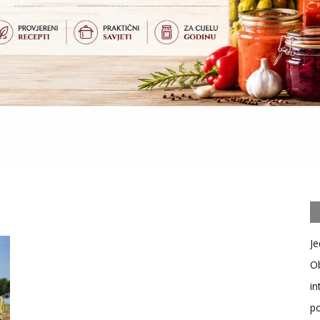
a
Je
Ob
in
po