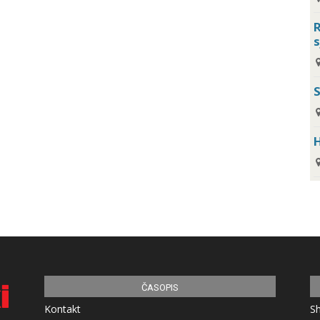
R
s
H
ČASOPIS
Kontakt
S