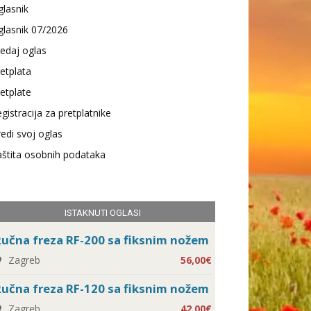
lasnik
lasnik 07/2026
edaj oglas
etplata
etplate
gistracija za pretplatnike
edi svoj oglas
štita osobnih podataka
ISTAKNUTI OGLASI
učna freza RF-200 sa fiksnim nožem
Zagreb
56,00€
učna freza RF-120 sa fiksnim nožem
Zagreb
42,00€