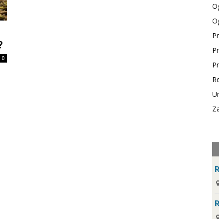
Og
Og
Pr
?
Pr
0
Pr
Re
Ur
Za
R
R