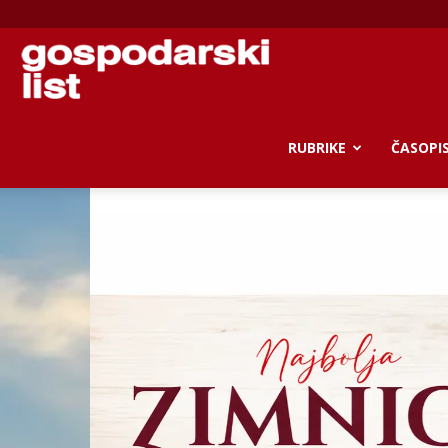
Gospodarski
list
RUBRIKE
ČASOPI