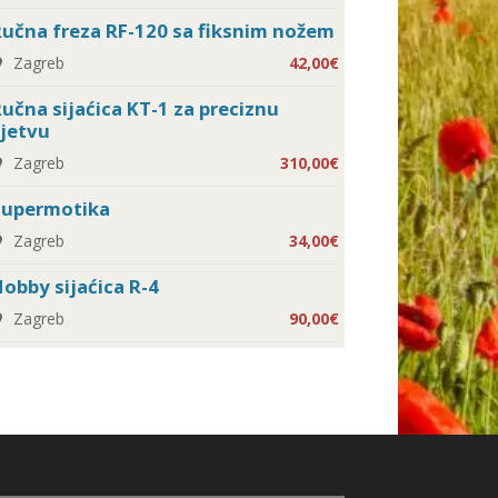
učna freza RF-120 sa fiksnim nožem
Zagreb
42,00€
učna sijaćica KT-1 za preciznu
jetvu
Zagreb
310,00€
Supermotika
Zagreb
34,00€
obby sijaćica R-4
Zagreb
90,00€