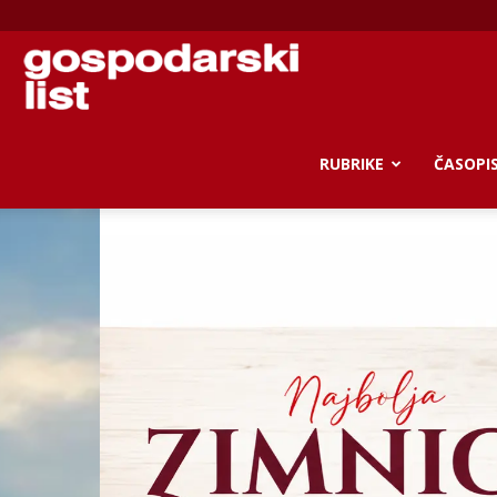
Gospodarski
list
RUBRIKE
ČASOPI