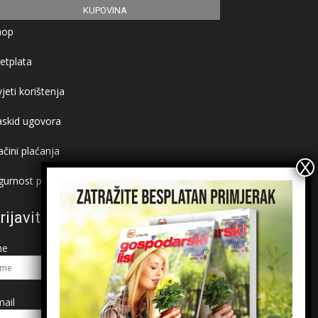
KUPOVINA
hop
etplata
jeti korištenja
askid ugovora
čini plaćanja
gurnost plaćanja
rijavite se na newsletter
me
ail