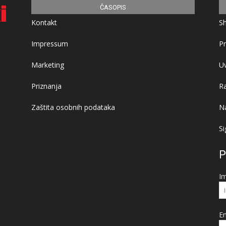
ČASOPIS
Kontakt
S
Impressum
Pr
Marketing
Uv
Priznanja
R
Zaštita osobnih podataka
Na
Si
P
I
Em