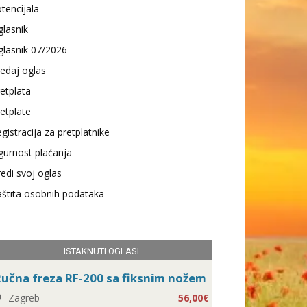
tencijala
lasnik
lasnik 07/2026
edaj oglas
etplata
etplate
gistracija za pretplatnike
gurnost plaćanja
edi svoj oglas
štita osobnih podataka
ISTAKNUTI OGLASI
učna freza RF-200 sa fiksnim nožem
Zagreb
56,00€