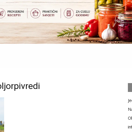
ljorpivredi
Je
Na
Ob
in