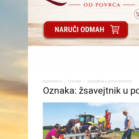
Naslovnica
Oznake
žsavejtnik u poljorpivredi
Oznaka: žsavejtnik u po