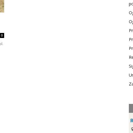
po
Og
Og
Pr
0
Pr
l.
Pr
Re
Si
Ur
Za
R