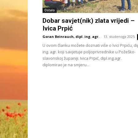
Ostalo
Dobar savjet(nik) zlata vrijedi –
Ivica Prpić
Goran Beinrauch, dipl. ing. agr.
-
13. studenoga 2025.
U ovom članku možete doznati više o Ivici Prpiću, dip
ing. agr. koji savjetuje poljoprivrednike u Požeško-
slavonskoj županiji. Ivica Prpić, dipl.ing.agr.
diplomirao je na smjeru...