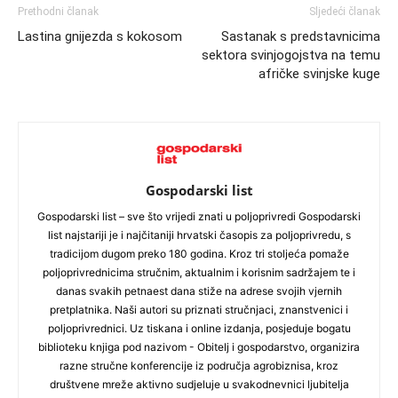
Prethodni članak
Sljedeći članak
Lastina gnijezda s kokosom
Sastanak s predstavnicima
sektora svinjogojstva na temu
afričke svinjske kuge
Gospodarski list
Gospodarski list – sve što vrijedi znati u poljoprivredi Gospodarski
list najstariji je i najčitaniji hrvatski časopis za poljoprivredu, s
tradicijom dugom preko 180 godina. Kroz tri stoljeća pomaže
poljoprivrednicima stručnim, aktualnim i korisnim sadržajem te i
danas svakih petnaest dana stiže na adrese svojih vjernih
pretplatnika. Naši autori su priznati stručnjaci, znanstvenici i
poljoprivrednici. Uz tiskana i online izdanja, posjeduje bogatu
biblioteku knjiga pod nazivom - Obitelj i gospodarstvo, organizira
razne stručne konferencije iz područja agrobiznisa, kroz
društvene mreže aktivno sudjeluje u svakodnevnici ljubitelja