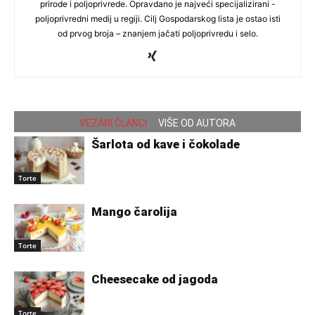
prirode i poljoprivrede. Opravdano je najveći specijalizirani -
poljoprivredni medij u regiji. Cilj Gospodarskog lista je ostao isti
od prvog broja – znanjem jačati poljoprivredu i selo.
VEZANI ČLANCI
VIŠE OD AUTORA
Šarlota od kave i čokolade
Torte
Mango čarolija
Torte
Cheesecake od jagoda
Torte