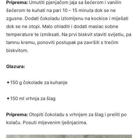
Priprema:
Umutiti pjenjačom jaja sa šećerom i vani­lin
šećerom te kuhati na pari 10 – 15 minuta dok se ne
zgusne. Dodati čokoladu izlomljenu na kockice i miješati
dok se ne otopi. Malo ohladiti i dodati ma­slac sobne
temperature te izmiksati. Na prvi biskvit staviti svijetlu, pa
tamnu kremu, ponoviti postupak pa završiti s trećim
biskvitom.
Glazura:
✦150 g čokolade za kuhanje
✦150 ml vrhnja za šlag
Priprema:
Otopiti čokoladu s vrhnjem za šlag i pre­liti po
kolaču. Posuti mljevenim lješnjacima.