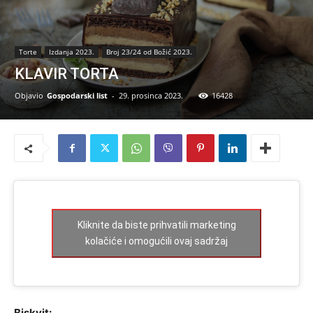
Torte
Izdanja 2023.
Broj 23/24 od Božić 2023.
KLAVIR TORTA
Objavio
Gospodarski list
-
29. prosinca 2023.
16428
Kliknite da biste prihvatili marketing
kolačiće i omogućili ovaj sadržaj
Biskvit: