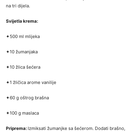
na tri dijela.
Svijetla krema:
✦500 ml mlijeka
✦10 žumanjaka
✦10 žlica šećera
✦1 žličica arome vanilije
✦60 g oštrog brašna
✦100 g maslaca
Priprema:
Izmiksati žumanjke sa šećerom. Doda­ti brašno,