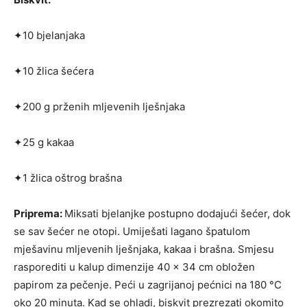
✦10 bjelanjaka
✦10 žlica šećera
✦200 g prženih mljevenih lješnjaka
✦25 g kakaa
✦1 žlica oštrog brašna
Priprema:
Miksati bjelanjke postupno dodajući šećer, dok
se sav šećer ne otopi. Umiješati lagano špatulom
mješavinu mljevenih lješnjaka, kakaa i brašna. Smjesu
rasporediti u kalup dimenzije 40 x 34 cm obložen
papirom za pečenje. Peći u za­grijanoj pećnici na 180 °C
oko 20 minuta. Kad se ohladi, biskvit prezrezati okomito