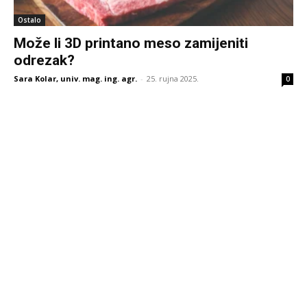
Ostalo
Može li 3D printano meso zamijeniti
odrezak?
Sara Kolar, univ. mag. ing. agr.
-
25. rujna 2025.
0