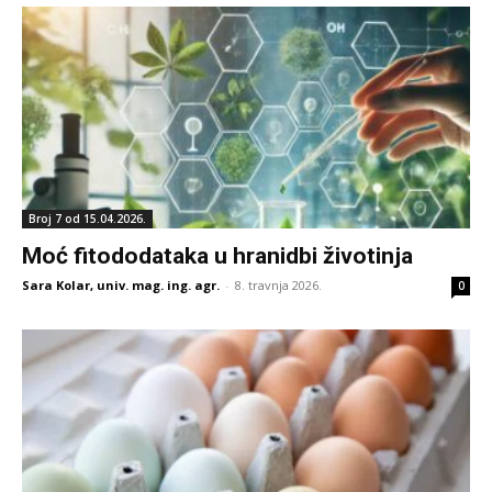
Broj 7 od 15.04.2026.
Moć fitododataka u hranidbi životinja
Sara Kolar, univ. mag. ing. agr.
-
8. travnja 2026.
0