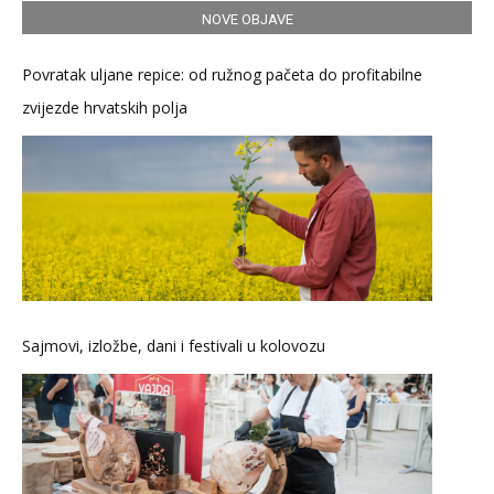
NOVE OBJAVE
Povratak uljane repice: od ružnog pačeta do profitabilne
zvijezde hrvatskih polja
Sajmovi, izložbe, dani i festivali u kolovozu