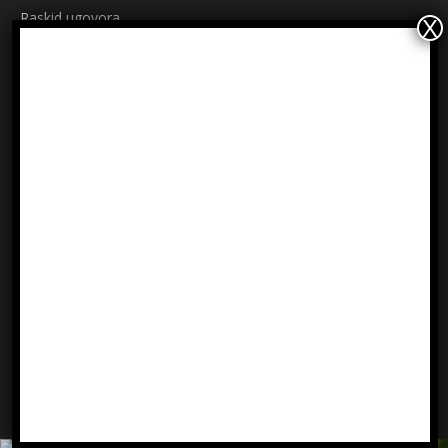
Raskid ugovora
Načini plaćanja
Sigurnost plaćanja
Prijavite se na newsletter
Ime
Email