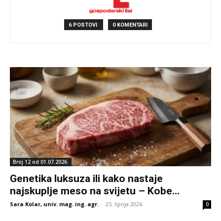
6 POSTOVI
0 KOMENTARI
Broj 12 od 01.07.2026.
Genetika luksuza ili kako nastaje
najskuplje meso na svijetu – Kobe...
Sara Kolar, univ. mag. ing. agr.
-
25. lipnja 2026.
0