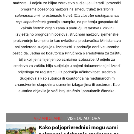
nadzora. U odjelu za biljno zdravstvo sudjeluje u izradi i provedbi
programa posebnog nadzora na smeđu trulež (
Ralstonia
solanacearum
) i prestenastu trulež (
Clavibacter michiganensis
ssp. sepedonicus
) gomolja krumpira, na praćenju gospodarski
važnih štetnih organizama u području ratarstva u okviru
izvještajno prognoznih poslova, stručnom nadzoru sjemenske
proizvodnje krumpira te kao ovlaštena predavačica Ministarstva
poljoprivrede sudjeluje u izobrazbi iz područja održive uporabe
pesticida. Jedna od koautorica Priručnika o sredstvima za zaštitu
bilja koji je namijenjen polaznicima izobrazbe. U odjelu za
sredstva za zaštitu bilja sudjeluje u ocjeni dokumentacije i izradi
prijedloga za registraciju iz područja učinkovitosti sredstva.
Sudjelovala kao autorica ili koautorica na međunarodnim
znanstvenim skupovima usmenim izlaganjima ili posterom. Kao
autorica objavila je veći broj stručnih i popularnih članaka.
VEZANI ČLANCI
VIŠE OD AUTORA
Kako poljoprivrednici mogu sami