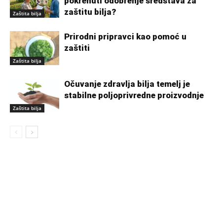
pokrenuti odobrenje sredstava za
zaštitu bilja?
Zaštita bilja
Prirodni pripravci kao pomoć u
zaštiti
Zaštita bilja
Očuvanje zdravlja bilja temelj je
stabilne poljoprivredne proizvodnje
Zaštita bilja