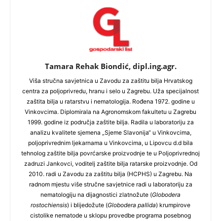
Tamara Rehak Biondić, dipl.ing.agr.
Viša stručna savjetnica u Zavodu za zaštitu bilja Hrvatskog
centra za poljoprivredu, hranu i selo u Zagrebu. Uža specijalnost
zaštita bilja u ratarstvu i nematologija. Rođena 1972. godine u
Vinkovcima. Diplomirala na Agronomskom fakultetu u Zagrebu
1999. godine iz područja zaštite bilja. Radila u laboratoriju za
analizu kvalitete sjemena „Sjeme Slavonija“ u Vinkovcima,
poljoprivrednim ljekarnama u Vinkovcima, u Lipovcu d.d bila
tehnolog zaštite bilja povrćarske proizvodnje te u Poljoprivrednoj
zadruzi Jankovci, voditelj zaštite bilja ratarske proizvodnje. Od
2010. radi u Zavodu za zaštitu bilja (HCPHS) u Zagrebu. Na
radnom mjestu više stručne savjetnice radi u laboratoriju za
nematologiju na dijagnostici zlatnožute (
Globodera
rostochiensis
) i blijedožute (
Globodera pallida
) krumpirove
cistolike nematode u sklopu provedbe programa posebnog