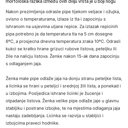
morfološka razlika između ovih dviju vrsta je u boji nogu.
Nakon prezimljenja odrasle pipe tijekom veljace i ožujka,
ovisno o temperaturama, izlaze iz tla i zapocinju s
ishranom na usjevima uljane repice. Za izlazak repicinih
pipa potrebno je da temperatura tla na 5 cm dosegne
6ºC, a prosjecna dnevna temperatura zraka 10ºC. Odrasli
kukci se kratko hrane grizuci rubove listova, peteljku ili
žile na nalicju listova. Ženke nakon 15-ak dana zapocinju
s odlaganjem jaja.
Ženka male pipe odlaže jaja na donju stranu peteljke lista,
a licinka se hrani u peteljci i srednjoj žili lista, a ponekad i
u izbojima. Posljedica ishrane licinki je žucenje i
otpadanje listova. Ženka velike pipe odlaže jaje u glavnu
stabljiku i postrane izbojke, te na mjestima odlaganja jaja
nastaju zadebljanja. Licinka se razvija u stabljici i
izbojcima praveci hodnike.