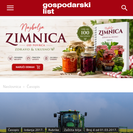
Naslovnica
Časopis
Časopis
Izdanja 2017.
Rubrike
Zaštita bilja
Broj 4 od 01.03.2017.