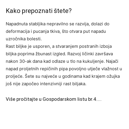
Kako prepoznati štete?
Napadnuta stabljika nepravilno se razvija, dolazi do
deformacija i pucanja tkiva, što otvara put napadu
uzročnika bolesti.
Rast biljke je usporen, a stvaranjem postranih izboja
biljka poprima žbunast izgled. Razvoj ličinki završava
nakon 30-ak dana kad odlaze u tlo na kukuljenje. Najači
napad proljetnih repičinih pipa povoljno utječe vlažnost u
proljeće. Šete su najveće u godinama kad krajem ožujka
još nije započeo intenzivniji rast biljaka.
Više pročitajte u Gospodarskom listu br.4…..