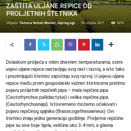
ZAŠTITA ULJANE REPICE OD
PROLJETNIH ŠTETNIKA
Objavio
Tamara Rehak Biondić, dipl.ing.agr.
-
14. ožujka 2017.
2474
Dolaskom proljeća s višim dnevnim temperaturama, ozimi
usjevi uljane repice nastavljaju svoj rast i razvoj, a isto tako
i prezimljujući štetnici započinju svoj razvoj. U usjevu uljane
repice među prvim gospodarski važnim štetnicima pratimo
pojavu proljetnih repičinih pipa – mala repičina pipa
(Ceutorhynchus pallidactylus) i velika repičina pipa
(Ceutorhynchusnapi). Istovremeno možemo očekivati i
pojavu repičinog sjajnika (Brassicogethesaeneus). Ovi
štetnici imaju jednu generaciju godišnje. Proljetne repičine
pipe su sive boje tijela, veličine oko 3-4 mm, a glavna