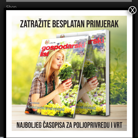
Shop
Pretplata
Uvjeti korištenja
Prijavite se na newsletter
Ime
Email