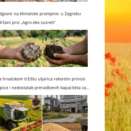
dgovor na klimatske promjene: u Zagrebu
ržani prvi „Agro eko susreti“
 hrvatskom tržištu uljarica rekordni prinosi
pice i nedostatak preradbenih kapaciteta za
ju