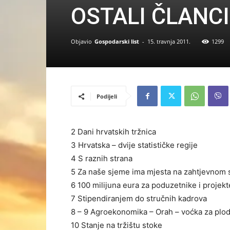
OSTALI ČLANC
Objavio
Gospodarski list
-
15. travnja 2011.
1299
Podijeli
2 Dani hrvatskih tržnica
3 Hrvatska – dvije statističke regije
4 S raznih strana
5 Za naše sjeme ima mjesta na zahtjevnom s
6 100 milijuna eura za poduzetnike i projekt
7 Stipendiranjem do stručnih kadrova
8 – 9 Agroekonomika – Orah – voćka za plod
10 Stanje na tržištu stoke