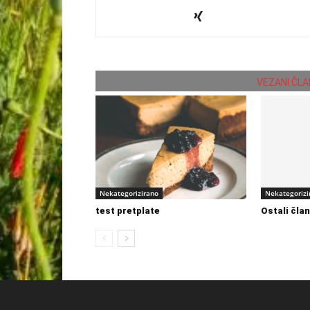
VEZANI ČLA
Nekategorizirano
Nekategorizi
test pretplate
Ostali čla