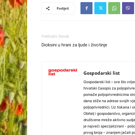
Podijeli
Prethodni članak
Dioksini u hrani za ljude i životinje
Gospodarski list
Gospodarski list – sve što vrijed
hrvatski časopis za poljoprivre
pomaže poljoprivrednicima stru
dana stiže na adrese svojih vjer
poljoprivrednici. Uz tiskana i 
Obitelj i gospodarstvo, organiz
društvene mreže aktivno sudjel
je najveći specijalizirani - polj
prvog broja – znanjem jačati po