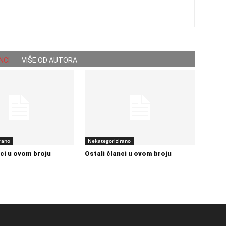
NCI
VIŠE OD AUTORA
rano
Nekategorizirano
nci u ovom broju
Ostali članci u ovom broju