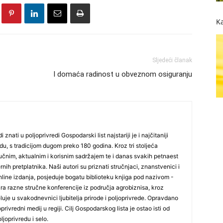
Ka
Sljedeći članak
I domaća radinost u obveznom osiguranju
i znati u poljoprivredi Gospodarski list najstariji je i najčitaniji
du, s tradicijom dugom preko 180 godina. Kroz tri stoljeća
čnim, aktualnim i korisnim sadržajem te i danas svakih petnaest
nih pretplatnika. Naši autori su priznati stručnjaci, znanstvenici i
online izdanja, posjeduje bogatu biblioteku knjiga pod nazivom -
ira razne stručne konferencije iz područja agrobiznisa, kroz
uje u svakodnevnici ljubitelja prirode i poljoprivrede. Opravdano
oprivredni medij u regiji. Cilj Gospodarskog lista je ostao isti od
ljoprivredu i selo.