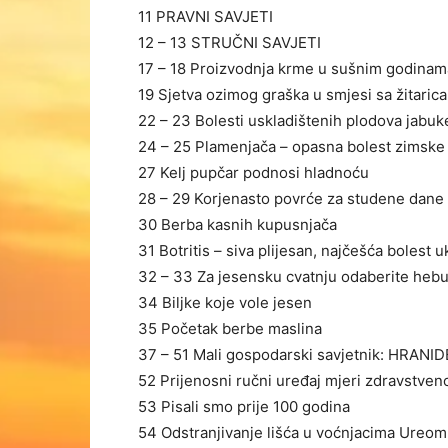
11 PRAVNI SAVJETI
12 – 13 STRUČNI SAVJETI
17 – 18 Proizvodnja krme u sušnim godinam
19 Sjetva ozimog graška u smjesi sa žitaric
22 – 23 Bolesti uskladištenih plodova jabuk
24 – 25 Plamenjača – opasna bolest zimske 
27 Kelj pupčar podnosi hladnoću
28 – 29 Korjenasto povrće za studene dane
30 Berba kasnih kupusnjača
31 Botritis – siva plijesan, najčešća bolest u
32 – 33 Za jesensku cvatnju odaberite heb
34 Biljke koje vole jesen
35 Početak berbe maslina
37 – 51 Mali gospodarski savjetnik: HRAN
52 Prijenosni ručni uređaj mjeri zdravstven
53 Pisali smo prije 100 godina
54 Odstranjivanje lišća u voćnjacima Ureom