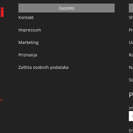
ČASOPIS
Kontakt
S
Impressum
Pr
Marketing
Uv
Priznanja
R
Zaštita osobnih podataka
Na
Si
P
hr
I
E