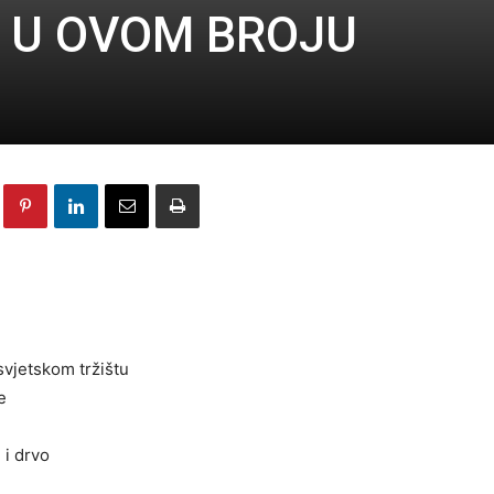
I U OVOM BROJU
vjetskom tržištu
e
 i drvo