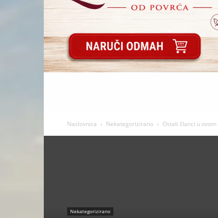
Naslovnica
Nekategorizirano
Ostali članci u ovom
Nekategorizirano