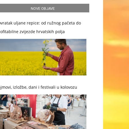
NOVE OBJAVE
vratak uljane repice: od ružnog pačeta do
ofitabilne zvijezde hrvatskih polja
jmovi, izložbe, dani i festivali u kolovozu