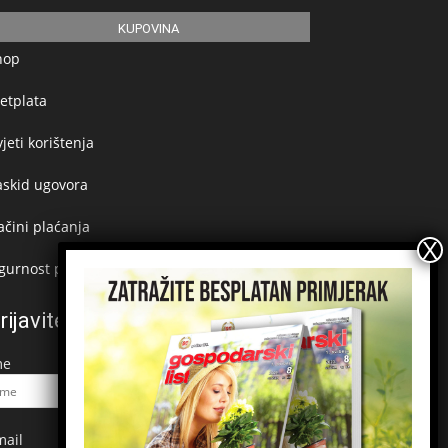
KUPOVINA
hop
etplata
jeti korištenja
askid ugovora
čini plaćanja
gurnost plaćanja
rijavite se na newsletter
me
mail