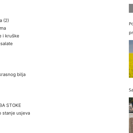
a (2)
Po
ama
pr
e i kruške
salate
krasnog bilja
u
Sa
IDBA STOKE
o stanje usjeva