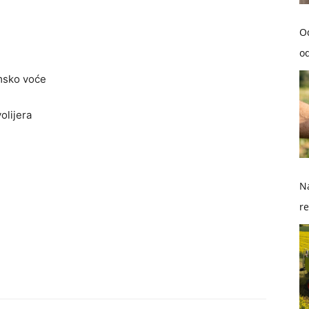
O
od
umsko voće
volijera
Na
re
so