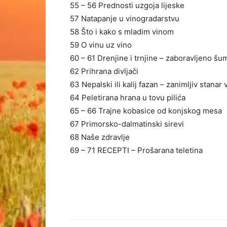
55 – 56 Prednosti uzgoja lijeske
57 Natapanje u vinogradarstvu
58 Što i kako s mladim vinom
59 O vinu uz vino
60 – 61 Drenjine i trnjine – zaboravljeno š
62 Prihrana divljači
63 Nepalski ili kalij fazan – zanimljiv stanar 
64 Peletirana hrana u tovu pilića
65 – 66 Trajne kobasice od konjskog mesa
67 Primorsko-dalmatinski sirevi
68 Naše zdravlje
69 – 71 RECEPTI – Prošarana teletina