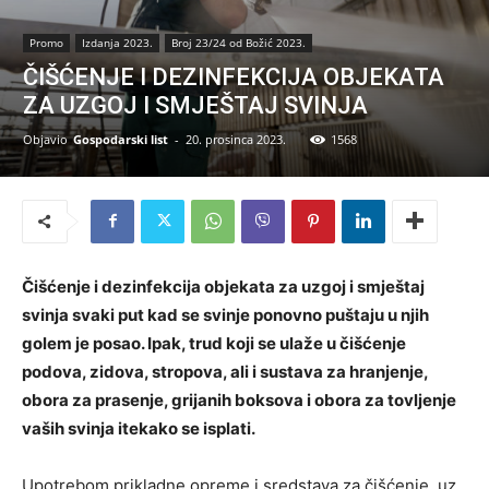
Promo
Izdanja 2023.
Broj 23/24 od Božić 2023.
ČIŠĆENJE I DEZINFEKCIJA OBJEKATA
ZA UZGOJ I SMJEŠTAJ SVINJA
Objavio
Gospodarski list
-
20. prosinca 2023.
1568
Čišćenje i dezinfekcija objekata za uzgoj i smještaj
svinja svaki put kad se svinje ponovno puštaju u njih
golem je posao. Ipak, trud koji se ulaže u čišćenje
podova, zidova, stropova, ali i sustava za hranjenje,
obora za prasenje, grijanih boksova i obora za tovljenje
vaših svinja itekako se isplati.
Upotrebom prikladne opreme i sredstava za čišćenje, uz