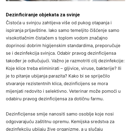
Dezinficiranje objekata za svinje
Čistoća u svinjcu zahtijeva više od pukog otapanja i
ispiranja prljavštine. Iako samo temeljito čišćenje samo
visokotlačnim čistačem s toplom vodom značajno
doprinosi dobrim higijenskim standardima, preporučuje
se i dezinfekcija svinjca. Odabir pravog dezinficijensa
također je odlučujući. Važno je razmotriti cilj dezinfekcije:
Koje klice treba eliminirati – gljivice, viruse, bakterije? Ili
je to pitanje ubijanja parazita? Kako bi se spriječilo
stvaranje rezistentnih klica, dezinficijens se mora
mijenjati redovito i selektivno. Veterinar može pomoći u
odabiru pravog dezinficijensa za dotičnu farmu.
Dezinficijense smije nanositi samo osoblje koje nosi
odgovarajuću zaštitnu opremu. Kemijska sredstva za
dezinfekciju ubijaju žive organizme, a u slučaju