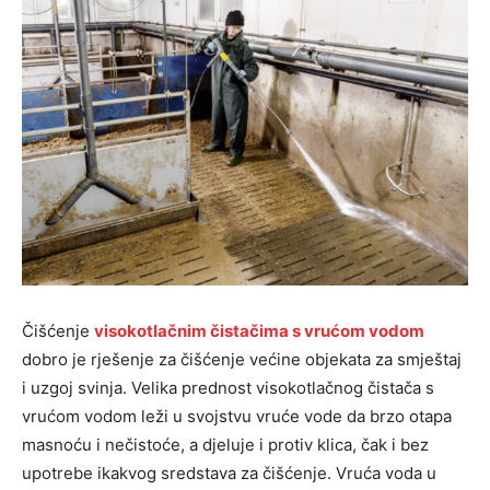
Čišćenje
visokotlačnim čistačima s vrućom vodom
dobro je rješenje za čišćenje većine objekata za smještaj
i uzgoj svinja. Velika prednost visokotlačnog čistača s
vrućom vodom leži u svojstvu vruće vode da brzo otapa
masnoću i nečistoće, a djeluje i protiv klica, čak i bez
upotrebe ikakvog sredstava za čišćenje. Vruća voda u