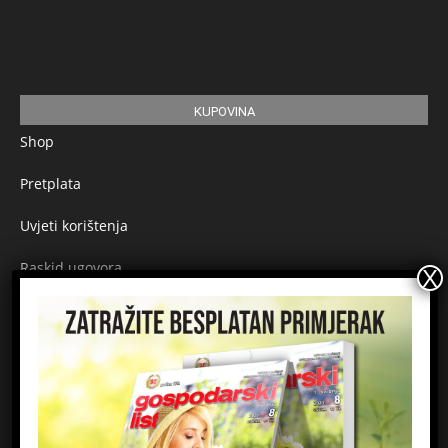
KUPOVINA
Shop
Pretplata
Uvjeti korištenja
Raskid ugovora
Načini plaćanja
Sigurnost plaćanja
Prijavite se na newsletter
Ime