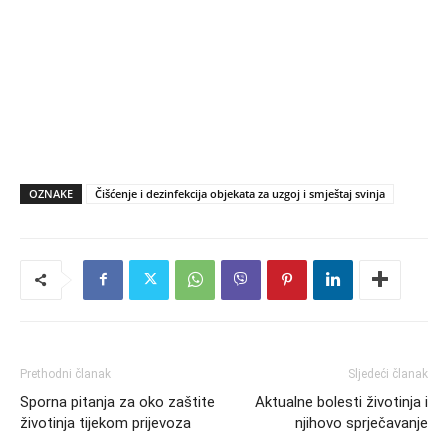
OZNAKE
Čišćenje i dezinfekcija objekata za uzgoj i smještaj svinja
Prethodni članak
Sljedeći članak
Sporna pitanja za oko zaštite
Aktualne bolesti životinja i
životinja tijekom prijevoza
njihovo sprječavanje