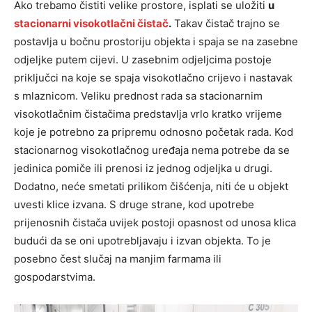
Ako trebamo čistiti velike prostore, isplati se uložiti
u
stacionarni visokotlačni čistač
.
Takav čistač trajno se
postavlja u bočnu prostoriju objekta i spaja se na zasebne
odjeljke putem cijevi. U zasebnim odjeljcima postoje
priključci na koje se spaja visokotlačno crijevo i nastavak
s mlaznicom. Veliku prednost rada sa stacionarnim
visokotlačnim čistačima predstavlja vrlo kratko vrijeme
koje je potrebno za pripremu odnosno početak rada. Kod
stacionarnog visokotlačnog uređaja nema potrebe da se
jedinica pomiče ili prenosi iz jednog odjeljka u drugi.
Dodatno, neće smetati prilikom čišćenja, niti će u objekt
uvesti klice izvana. S druge strane, kod upotrebe
prijenosnih čistača uvijek postoji opasnost od unosa klica
budući da se oni upotrebljavaju i izvan objekta. To je
posebno čest slučaj na manjim farmama ili
gospodarstvima.