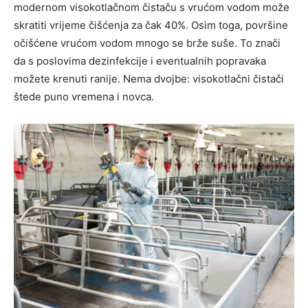
modernom visokotlačnom čistaču s vrućom vodom može
skratiti vrijeme čišćenja za čak 40%. Osim toga, površine
očišćene vrućom vodom mnogo se brže suše. To znači
da s poslovima dezinfekcije i eventualnih popravaka
možete krenuti ranije. Nema dvojbe: visokotlačni čistači
štede puno vremena i novca.