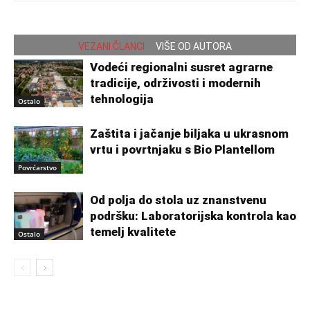
VEZANI ČLANCI
VIŠE OD AUTORA
Vodeći regionalni susret agrarne
tradicije, održivosti i modernih
tehnologija
Ostalo
Zaštita i jačanje biljaka u ukrasnom
vrtu i povrtnjaku s Bio Plantellom
Povrćarstvo
Od polja do stola uz znanstvenu
podršku: Laboratorijska kontrola kao
temelj kvalitete
Ostalo