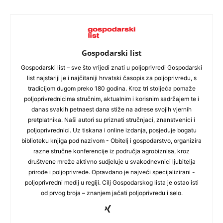
Gospodarski list
Gospodarski list – sve što vrijedi znati u poljoprivredi Gospodarski
list najstariji je i najčitaniji hrvatski časopis za poljoprivredu, s
tradicijom dugom preko 180 godina. Kroz tri stoljeća pomaže
poljoprivrednicima stručnim, aktualnim i korisnim sadržajem te i
danas svakih petnaest dana stiže na adrese svojih vjernih
pretplatnika. Naši autori su priznati stručnjaci, znanstvenici i
poljoprivrednici. Uz tiskana i online izdanja, posjeduje bogatu
biblioteku knjiga pod nazivom - Obitelj i gospodarstvo, organizira
razne stručne konferencije iz područja agrobiznisa, kroz
društvene mreže aktivno sudjeluje u svakodnevnici ljubitelja
prirode i poljoprivrede. Opravdano je najveći specijalizirani -
poljoprivredni medij u regiji. Cilj Gospodarskog lista je ostao isti
od prvog broja – znanjem jačati poljoprivredu i selo.