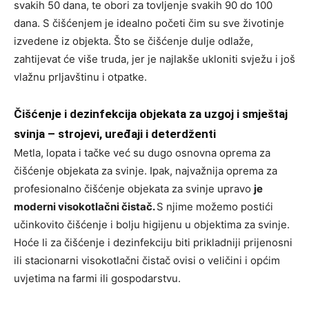
svakih 50 dana, te obori za tovljenje svakih 90 do 100
dana. S čišćenjem je idealno početi čim su sve životinje
izvedene iz objekta. Što se čišćenje dulje odlaže,
zahtijevat će više truda, jer je najlakše ukloniti svježu i još
vlažnu prljavštinu i otpatke.
Čišćenje i dezinfekcija objekata za uzgoj i smještaj
svinja – strojevi, uređaji i deterdženti
Metla, lopata i tačke već su dugo osnovna oprema za
čišćenje objekata za svinje. Ipak, najvažnija oprema za
profesionalno čišćenje objekata za svinje upravo
je
moderni visokotlačni čistač.
S njime možemo postići
učinkovito čišćenje i bolju higijenu u objektima za svinje.
Hoće li za čišćenje i dezinfekciju biti prikladniji prijenosni
ili stacionarni visokotlačni čistač ovisi o veličini i općim
uvjetima na farmi ili gospodarstvu.