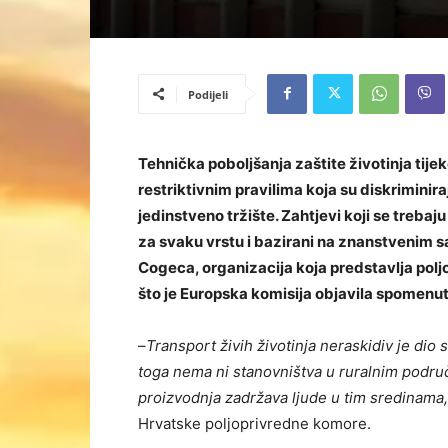
Podijeli
Tehnička poboljšanja zaštite životinja tije
restriktivnim pravilima koja su diskrimini
jedinstveno tržište. Zahtjevi koji se trebaju
za svaku vrstu i bazirani na znanstvenim s
Cogeca, organizacija koja predstavlja polj
što je Europska komisija objavila spomenut
–
Transport živih životinja neraskidiv je dio
toga nema ni stanovništva u ruralnim podru
proizvodnja zadržava ljude u tim sredinama
Hrvatske poljoprivredne komore.