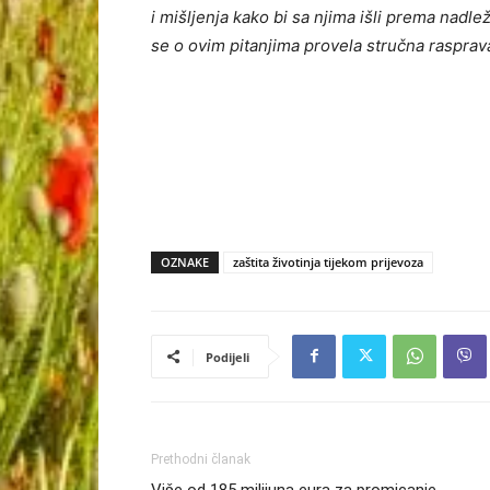
i mišljenja kako bi sa njima išli prema nadl
se o ovim pitanjima provela stručna rasprav
OZNAKE
zaštita životinja tijekom prijevoza
Podijeli
Prethodni članak
Više od 185 milijuna eura za promicanje