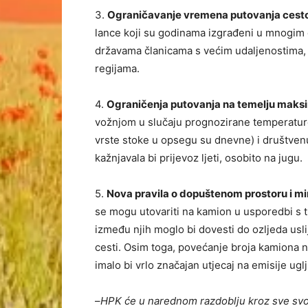
3.
Ograničavanje vremena putovanja cest
lance koji su godinama izgrađeni u mnogim 
državama članicama s većim udaljenostima, 
regijama.
4.
Ograničenja putovanja na temelju maksi
vožnjom u slučaju prognozirane temperature
vrste stoke u opsegu su dnevne) i društvenu
kažnjavala bi prijevoz ljeti, osobito na jugu.
5.
Nova pravila o dopuštenom prostoru i min
se mogu utovariti na kamion u usporedbi s 
između njih moglo bi dovesti do ozljeda usli
cesti. Osim toga, povećanje broja kamiona 
imalo bi vrlo značajan utjecaj na emisije ug
–
HPK će u narednom razdoblju kroz sve svoj