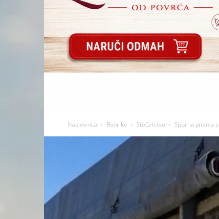
Naslovnica
Rubrike
Stočarstvo
Sporna pitanja z