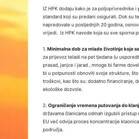
IZ HPK dodaju kako je za poljoprivrednike i
standard koji su predani osigurati. Dok su t
napredovale u posljednjih 20 godina, osnova
vrijedi. Iz HPK navode koja su sve sporna p
1.
Minimalna dob za mlade životinje koje s
za prijevoz teladi na pet tjedana (u uspored
prasad, janjce i jarad , mnoge bi farme dove
bi u potpunosti obnoviti svoje strukture, št
troškovi, kao što su: dodatno financiranje, 
ekološke dozvole.
2.
Ograničenje vremena putovanja do klan
državama članicama odmah izgubili pristup m
EU već odvija proces koncentracije klaonica
područja.