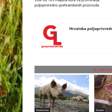
poljoprivredno-prehrambenih proizvoda
Hrvatska poljoprivre
VEZANI ČLA
Stočarstvo
Ostalo