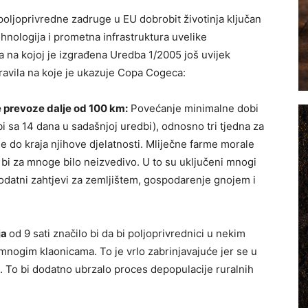
 poljoprivredne zadruge u EU dobrobit životinja ključan
ehnologija i prometna infrastruktura uvelike
 na kojoj je izgrađena Uredba 1/2005 još uvijek
ravila na koje je ukazuje Copa Cogeca:
e prevoze dalje od 100 km:
Povećanje minimalne dobi
bi sa 14 dana u sadašnjoj uredbi), odnosno tri tjedna za
le do kraja njihove djelatnosti. Mliječne farme morale
o bi za mnoge bilo neizvedivo. U to su uključeni mnogi
dodatni zahtjevi za zemljištem, gospodarenje gnojem i
ja
od 9 sati značilo bi da bi poljoprivrednici u nekim
nogim klaonicama. To je vrlo zabrinjavajuće jer se u
. To bi dodatno ubrzalo proces depopulacije ruralnih