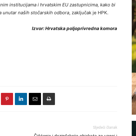
ežnim institucijama i hrvatskim EU zastupnicima, kako bi
a unutar naših stočarskih odbora
, zaključak je HPK.
Izvor: Hrvatska poljoprivredna komora
Sljedeći članak
Čišćenje i dezinfekcija objekata za uzgoj i