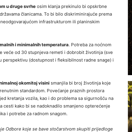
om u druge svrhe
osim klanja prekinulo bi opskrbne
državama članicama. To bi bilo diskriminirajuće prema
neodgovarajućom infrastrukturom ili planinskim
malnih i minimalnih temperatura
. Potreba za noćnom
 veće od 30 stupnjeva remeti i dobrobit životinja (sve
 perspektivu (dostupnost i fleksibilnost radne snage) i
imalnoj okomitoj visini
smanjila bi broj životinja koje
trenutnim standardom. Povećanje praznih prostora
jed kretanja vozila, kao i do problema sa sigurnošću na
na cesti kako bi se nadoknadilo smanjeno opterećenje
ljika i potrebe za radnom snagom.
e Odbore koje se bave stočarstvom skupiti prijedloge