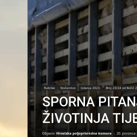
Rubrike
Stočarstvo
Izdanja 2023.
Broj 23/24 od Božić 
SPORNA PITAN
ŽIVOTINJA TI
Objavio
Hrvatska poljoprivredna komora
-
20. prosinca 