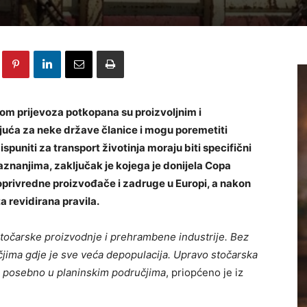
kom prijevoza potkopana su proizvoljnim i
rajuća za neke države članice i mogu poremetiti
 ispuniti za transport životinja moraju biti specifični
aznanjima, zaključak je kojega je donijela Copa
oprivredne proizvođače i zadruge u Europi, a nakon
a revidirana pravila.
 stočarske proizvodnje i prehrambene industrije. Bez
čjima gdje je sve veća depopulacija. Upravo stočarska
, posebno u planinskim područjima
, priopćeno je iz