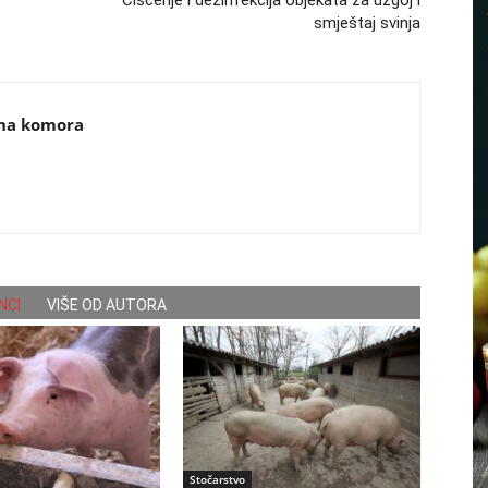
smještaj svinja
dna komora
NCI
VIŠE OD AUTORA
Stočarstvo