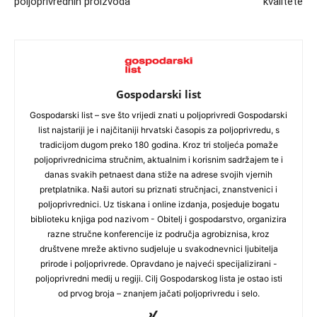
poljoprivrednih proizvoda
kvalitete
Gospodarski list
Gospodarski list – sve što vrijedi znati u poljoprivredi Gospodarski
list najstariji je i najčitaniji hrvatski časopis za poljoprivredu, s
tradicijom dugom preko 180 godina. Kroz tri stoljeća pomaže
poljoprivrednicima stručnim, aktualnim i korisnim sadržajem te i
danas svakih petnaest dana stiže na adrese svojih vjernih
pretplatnika. Naši autori su priznati stručnjaci, znanstvenici i
poljoprivrednici. Uz tiskana i online izdanja, posjeduje bogatu
biblioteku knjiga pod nazivom - Obitelj i gospodarstvo, organizira
razne stručne konferencije iz područja agrobiznisa, kroz
društvene mreže aktivno sudjeluje u svakodnevnici ljubitelja
prirode i poljoprivrede. Opravdano je najveći specijalizirani -
poljoprivredni medij u regiji. Cilj Gospodarskog lista je ostao isti
od prvog broja – znanjem jačati poljoprivredu i selo.