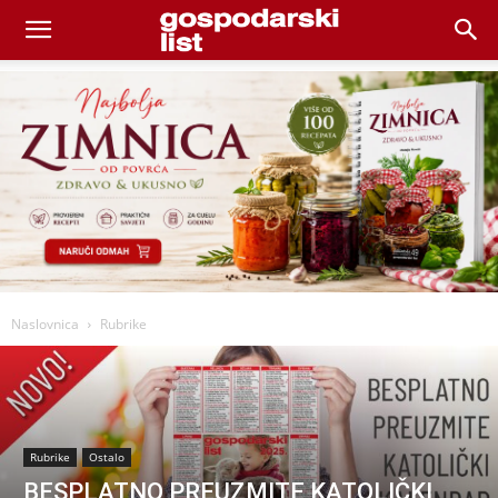
Naslovnica
Rubrike
Rubrike
Ostalo
BESPLATNO PREUZMITE KATOLIČKI