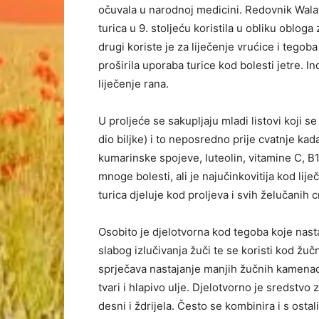
očuvala u narodnoj medicini. Redovnik Walaf
turica u 9. stoljeću koristila u obliku obloga
drugi koriste je za liječenje vrućice i tegob
proširila uporaba turice kod bolesti jetre. In
liječenje rana.
U proljeće se sakupljaju mladi listovi koji s
dio biljke) i to neposredno prije cvatnje kada
kumarinske spojeve, luteolin, vitamine C, B1, 
mnoge bolesti, ali je najučinkovitija kod liječ
turica djeluje kod proljeva i svih želučanih 
Osobito je djelotvorna kod tegoba koje nast
slabog izlučivanja žuči te se koristi kod žuč
sprječava nastajanje manjih žučnih kamenaca
tvari i hlapivo ulje. Djelotvorno je sredstvo 
desni i ždrijela. Često se kombinira i s os