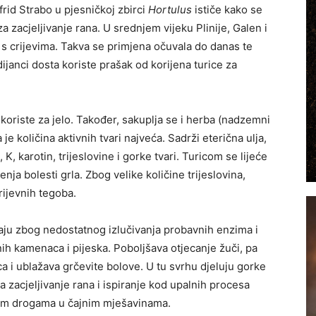
rid Strabo u pjesničkoj zbirci
Hortulus
ističe kako se
 za zacjeljivanje rana. U srednjem vijeku Plinije, Galen i
a s crijevima. Takva se primjena očuvala do danas te
dijanci dosta koriste prašak od korijena turice za
e koriste za jelo. Također, sakuplja se i herba (nadzemni
 je količina aktivnih tvari najveća. Sadrži eterična ulja,
K, karotin, trijeslovine i gorke tvari. Turicom se lijeće
enja bolesti grla. Zbog velike količine trijeslovina,
crijevnih tegoba.
aju zbog nedostatnog izlučivanja probavnih enzima i
nih kamenaca i pijeska. Poboljšava otjecanje žuči, pa
 i ublažava grčevite bolove. U tu svrhu djeluju gorke
za zacjeljivanje rana i ispiranje kod upalnih procesa
talim drogama u čajnim mješavinama.