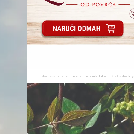
Naslovnica
Rubrike
Ljekovito bilje
Kod bolesti g