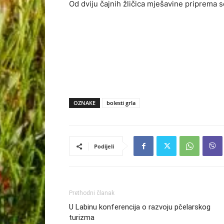
Od dviju čajnih žličica mješavine priprema se 
OZNAKE
bolesti grla
Podijeli
Prethodni članak
U Labinu konferencija o razvoju pčelarskog
turizma