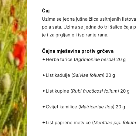
Čaj
Uzima se jedna jušna žlica usitnjenih listova,
pola sata. Uzima se jedna do tri šalice čaja 
je i za grgljanje i ispiranje rana.
Čajna mješavina protiv grčeva
✦Herba turice (
Agrimoniae herba
) 20 g
✦List kadulje (
Salviae folium
) 20 g
✦List kupine (
Rubi fructicosi folium
) 20 g
✦Cvijet kamilice (
Matricariae flos
) 20 g
✦List paprene metvice (
Menthae pip. folium