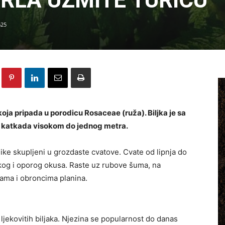
GRLA UZMITE TURICU
625
 koja pripada u porodicu Rosaceae (ruža). Biljka je sa
 katkada visokom do jednog metra.
jike skupljeni u grozdaste cvatove. Cvate od lipnja do
rkog i oporog okusa. Raste uz rubove šuma, na
dama i obroncima planina.
h ljekovitih biljaka. Njezina se popularnost do danas