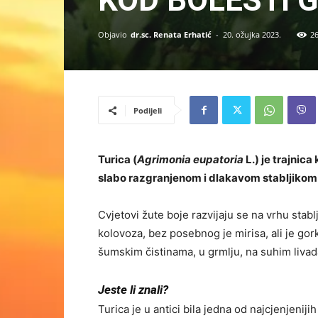
KOD BOLESTI 
Objavio
dr.sc. Renata Erhatić
-
20. ožujka 2023.
2
Podijeli
Turica (
Agrimonia eupatoria
L.) je trajnica
slabo razgranjenom i dlakavom stabljikom
Cvjetovi žute boje razvijaju se na vrhu stabl
kolovoza, bez posebnog je mirisa, ali je go
šumskim čistinama, u grmlju, na suhim liva
Jeste li znali?
Turica je u antici bila jedna od najcjenjeniji