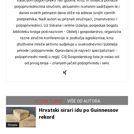
tradicijom dugom preko 180 godina. Kroz tri stoljeća pomaže
poljoprivrednicima stručnim, aktualnim i korisnim sadržajem te i
danas svakih petnaest dana stiže na adrese svojih vjernih
pretplatnika. Naši autori su priznati stručnjaci, znanstvenici i
poljoprivrednici. Uz tiskana i online izdanja, posjeduje bogatu
biblioteku knjiga pod nazivom - Obitelj i gospodarstvo, organizira
razne stručne konferencije iz područja agrobiznisa, kroz
društvene mreže aktivno sudjeluje u svakodnevnici ljubitelja
prirode i poljoprivrede. Opravdano je najveći specijalizirani -
poljoprivredni medij u regiji. Cilj Gospodarskog lista je ostao isti
od prvog broja – znanjem jačati poljoprivredu i selo.
VEZANI ČLANCI
VIŠE OD AUTORA
Hrvatski sirari idu po Guinnessov
rekord
Ostalo