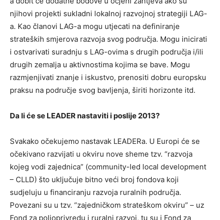
a dobit će dodatne bodove u ocjeni zahtjeva ako su
njihovi projekti sukladni lokalnoj razvojnoj strategiji LAG-
a. Kao članovi LAG-a mogu utjecati na definiranje
strateških smjerova razvoja svog područja. Mogu inicirati
i ostvarivati suradnju s LAG-ovima s drugih područja i/ili
drugih zemalja u aktivnostima kojima se bave. Mogu
razmjenjivati znanje i iskustvo, prenositi dobru europsku
praksu na područje svog bavljenja, širiti horizonte itd.
Da li će se LEADER nastaviti i poslije 2013?
Svakako očekujemo nastavak LEADERa. U Europi će se
očekivano razvijati u okviru nove sheme tzv. “razvoja
kojeg vodi zajednica” (community-led local development
– CLLD) što uključuje bitno veći broj fondova koji
sudjeluju u financiranju razvoja ruralnih područja.
Povezani su u tzv. “zajedničkom strateškom okviru” – uz
Fond za poljoprivredu i ruralni razvoj, tu su i Fond za