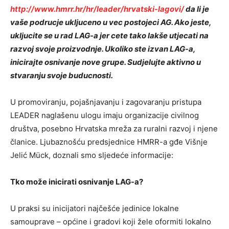
http://www.hmrr.hr/hr/leader/hrvatski-lagovi/
da li je
vaše podrucje ukljuceno u vec postojeci AG. Ako jeste,
ukljucite se u rad LAG-a jer cete tako lakše utjecati na
razvoj svoje proizvodnje. Ukoliko ste izvan LAG-a,
inicirajte osnivanje nove grupe. Sudjelujte aktivno u
stvaranju svoje buducnosti.
U promoviranju, pojašnjavanju i zagovaranju pristupa
LEADER naglašenu ulogu imaju organizacije civilnog
društva, posebno Hrvatska mreža za ruralni razvoj i njene
članice. Ljubaznošću predsjednice HMRR-a gđe Višnje
Jelić Mück, doznali smo sljedeće informacije:
Tko može inicirati osnivanje LAG-a?
U praksi su inicijatori najčešće jedinice lokalne
samouprave – općine i gradovi koji žele oformiti lokalno