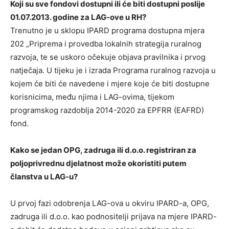
Koji su sve fondovi dostupni ili će biti dostupni poslije
01.07.2013. godine za LAG-ove u RH?
Trenutno je u sklopu IPARD programa dostupna mjera
202 „Priprema i provedba lokalnih strategija ruralnog
razvoja, te se uskoro očekuje objava pravilnika i prvog
natječaja. U tijeku je i izrada Programa ruralnog razvoja u
kojem će biti će navedene i mjere koje će biti dostupne
korisnicima, među njima i LAG-ovima, tijekom
programskog razdoblja 2014-2020 za EPFRR (EAFRD)
fond.
Kako se jedan OPG, zadruga ili d.o.o. registriran za
poljoprivrednu djelatnost može okoristiti putem
članstva u LAG-u?
U prvoj fazi odobrenja LAG-ova u okviru IPARD-a, OPG,
zadruga ili d.o.o. kao podnositelji prijava na mjere IPARD-