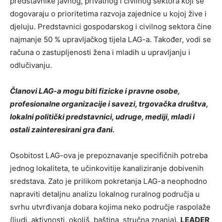
predstavnike javnog, privatnog i civilnog sektora koji se
dogovaraju o prioritetima razvoja zajednice u kojoj žive i
djeluju. Predstavnici gospodarskog i civilnog sektora čine
najmanje 50 % upravljačkog tijela LAG-a. Također, vodi se
računa o zastupljenosti žena i mladih u upravljanju i
odlučivanju.
Članovi LAG-a mogu biti fizicke i pravne osobe,
profesionalne organizacije i savezi, trgovačka društva,
lokalni politički predstavnici, udruge, mediji, mladi i
ostali zainteresirani gra đani.
Osobitost LAG-ova je prepoznavanje specifičnih potreba
jednog lokaliteta, te učinkovitije kanaliziranje dobivenih
sredstava. Zato je prilikom pokretanja LAG-a neophodno
napraviti detaljnu analizu lokalnog ruralnog područja u
svrhu utvrđivanja dobara kojima neko područje raspolaže
(ljudi, aktivnosti, okoliš, baština, stručna znanja).
LEADER