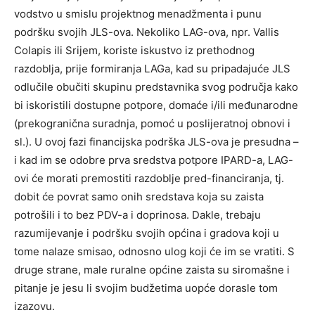
vodstvo u smislu projektnog menadžmenta i punu
podršku svojih JLS-ova. Nekoliko LAG-ova, npr. Vallis
Colapis ili Srijem, koriste iskustvo iz prethodnog
razdoblja, prije formiranja LAGa, kad su pripadajuće JLS
odlučile obučiti skupinu predstavnika svog područja kako
bi iskoristili dostupne potpore, domaće i/ili međunarodne
(prekogranična suradnja, pomoć u poslijeratnoj obnovi i
sl.). U ovoj fazi financijska podrška JLS-ova je presudna –
i kad im se odobre prva sredstva potpore IPARD-a, LAG-
ovi će morati premostiti razdoblje pred-financiranja, tj.
dobit će povrat samo onih sredstava koja su zaista
potrošili i to bez PDV-a i doprinosa. Dakle, trebaju
razumijevanje i podršku svojih općina i gradova koji u
tome nalaze smisao, odnosno ulog koji će im se vratiti. S
druge strane, male ruralne općine zaista su siromašne i
pitanje je jesu li svojim budžetima uopće dorasle tom
izazovu.