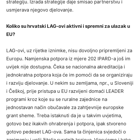
strategiju. Izrada strategije daje smisao partnerstvu i
usmjerava njegovo djelovanje.
Koliko su hrvatski LAG-ovi aktivni i spremni za ulazak u
EU?
LAG-ovi, uz rijetke iznimke, nisu dovoljno pripremljeni za
Europu. Namjenska potpora iz mjere 202 IPARD-a još im
uvijek nije dostupna. Čeka se nacionalna akreditacija i
jednokratna potpora koja će im pomoći da se organiziraju
i razviju djelovanje. U nekim su zemljama, npr., u Sloveniji
i Češkoj, prije pristupa u EU razvijeni domaći LEADER
programi kroz koje su se ruralne zajednice na
jednostavan način obučavale za zahtjevnije europske
grant sheme. Treba istaknuti da je u takvim uvjetima,
gotovo bez ikakvih ohrabrenja i potpora, ipak stvoreno
gotovo pedeset LAG-ova. Sama ta činjenica svjedoči o
zanimanju i volji žitelja ruralnih krajeva. Vjerujemo i kako