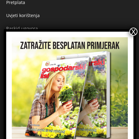
Pretplata
Uvjeti korištenja
Raskid ugovora
Načini plaćanja
Sigurnost plaćanja
Prijavite se na newsletter
Ime
Email