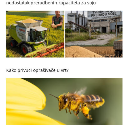
nedostatak preradbenih kapaciteta za soju
Kako privući oprašivače u vrt?