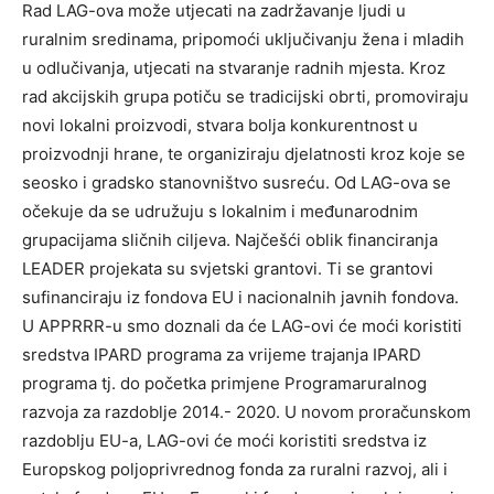
Rad LAG-ova može utjecati na zadržavanje ljudi u
ruralnim sredinama, pripomoći uključivanju žena i mladih
u odlučivanja, utjecati na stvaranje radnih mjesta. Kroz
rad akcijskih grupa potiču se tradicijski obrti, promoviraju
novi lokalni proizvodi, stvara bolja konkurentnost u
proizvodnji hrane, te organiziraju djelatnosti kroz koje se
seosko i gradsko stanovništvo susreću. Od LAG-ova se
očekuje da se udružuju s lokalnim i međunarodnim
grupacijama sličnih ciljeva. Najčešći oblik financiranja
LEADER projekata su svjetski grantovi. Ti se grantovi
sufinanciraju iz fondova EU i nacionalnih javnih fondova.
U APPRRR-u smo doznali da će LAG-ovi će moći koristiti
sredstva IPARD programa za vrijeme trajanja IPARD
programa tj. do početka primjene Programaruralnog
razvoja za razdoblje 2014.- 2020. U novom proračunskom
razdoblju EU-a, LAG-ovi će moći koristiti sredstva iz
Europskog poljoprivrednog fonda za ruralni razvoj, ali i