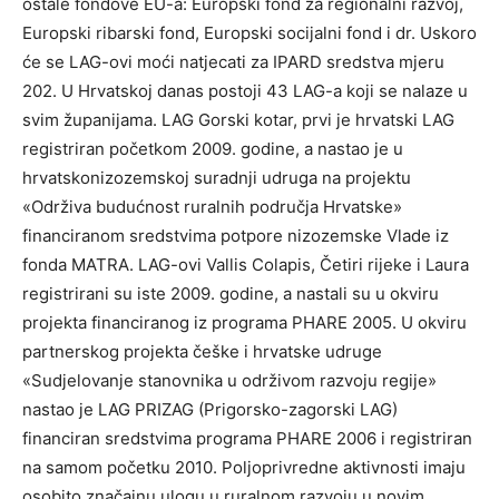
ostale fondove EU-a: Europski fond za regionalni razvoj,
Europski ribarski fond, Europski socijalni fond i dr. Uskoro
će se LAG-ovi moći natjecati za IPARD sredstva mjeru
202. U Hrvatskoj danas postoji 43 LAG-a koji se nalaze u
svim županijama. LAG Gorski kotar, prvi je hrvatski LAG
registriran početkom 2009. godine, a nastao je u
hrvatskonizozemskoj suradnji udruga na projektu
«Održiva budućnost ruralnih područja Hrvatske»
financiranom sredstvima potpore nizozemske Vlade iz
fonda MATRA. LAG-ovi Vallis Colapis, Četiri rijeke i Laura
registrirani su iste 2009. godine, a nastali su u okviru
projekta financiranog iz programa PHARE 2005. U okviru
partnerskog projekta češke i hrvatske udruge
«Sudjelovanje stanovnika u održivom razvoju regije»
nastao je LAG PRIZAG (Prigorsko-zagorski LAG)
financiran sredstvima programa PHARE 2006 i registriran
na samom početku 2010. Poljoprivredne aktivnosti imaju
osobito značajnu ulogu u ruralnom razvoju u novim