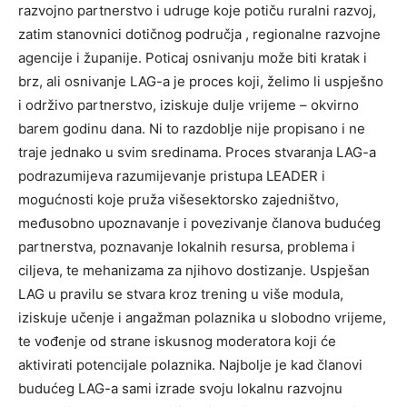
razvojno partnerstvo i udruge koje potiču ruralni razvoj,
zatim stanovnici dotičnog područja , regionalne razvojne
agencije i županije. Poticaj osnivanju može biti kratak i
brz, ali osnivanje LAG-a je proces koji, želimo li uspješno
i održivo partnerstvo, iziskuje dulje vrijeme – okvirno
barem godinu dana. Ni to razdoblje nije propisano i ne
traje jednako u svim sredinama. Proces stvaranja LAG-a
podrazumijeva razumijevanje pristupa LEADER i
mogućnosti koje pruža višesektorsko zajedništvo,
međusobno upoznavanje i povezivanje članova budućeg
partnerstva, poznavanje lokalnih resursa, problema i
ciljeva, te mehanizama za njihovo dostizanje. Uspješan
LAG u pravilu se stvara kroz trening u više modula,
iziskuje učenje i angažman polaznika u slobodno vrijeme,
te vođenje od strane iskusnog moderatora koji će
aktivirati potencijale polaznika. Najbolje je kad članovi
budućeg LAG-a sami izrade svoju lokalnu razvojnu