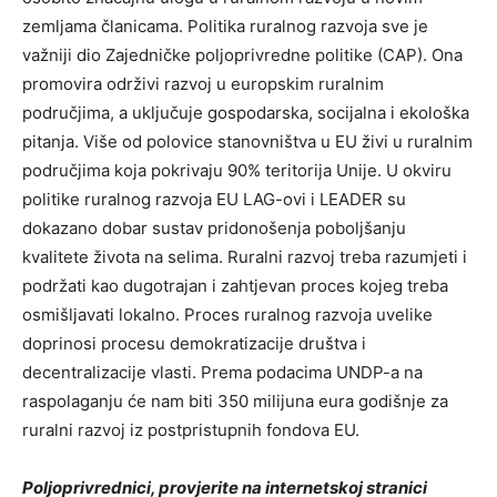
zemljama članicama. Politika ruralnog razvoja sve je
važniji dio Zajedničke poljoprivredne politike (CAP). Ona
promovira održivi razvoj u europskim ruralnim
područjima, a uključuje gospodarska, socijalna i ekološka
pitanja. Više od polovice stanovništva u EU živi u ruralnim
područjima koja pokrivaju 90% teritorija Unije. U okviru
politike ruralnog razvoja EU LAG-ovi i LEADER su
dokazano dobar sustav pridonošenja poboljšanju
kvalitete života na selima. Ruralni razvoj treba razumjeti i
podržati kao dugotrajan i zahtjevan proces kojeg treba
osmišljavati lokalno. Proces ruralnog razvoja uvelike
doprinosi procesu demokratizacije društva i
decentralizacije vlasti. Prema podacima UNDP-a na
raspolaganju će nam biti 350 milijuna eura godišnje za
ruralni razvoj iz postpristupnih fondova EU.
Poljoprivrednici, provjerite na internetskoj stranici