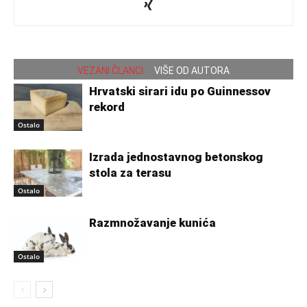
VEZANI ČLANCI
VIŠE OD AUTORA
Hrvatski sirari idu po Guinnessov
rekord
Ostalo
Izrada jednostavnog betonskog
stola za terasu
Ostalo
Razmnožavanje kunića
Ostalo