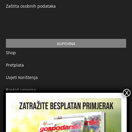
Zaštita osobnih podataka
KUPOVINA
Shop
Pretplata
Uvjeti korištenja
Raskid ugovora
Načini plaćanja
Sigurnost plaćanja
Prijavite se na newsletter