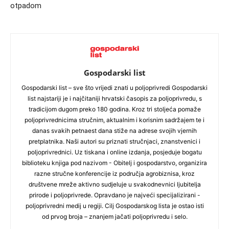
otpadom
Gospodarski list
Gospodarski list – sve što vrijedi znati u poljoprivredi Gospodarski
list najstariji je i najčitaniji hrvatski časopis za poljoprivredu, s
tradicijom dugom preko 180 godina. Kroz tri stoljeća pomaže
poljoprivrednicima stručnim, aktualnim i korisnim sadržajem te i
danas svakih petnaest dana stiže na adrese svojih vjernih
pretplatnika. Naši autori su priznati stručnjaci, znanstvenici i
poljoprivrednici. Uz tiskana i online izdanja, posjeduje bogatu
biblioteku knjiga pod nazivom - Obitelj i gospodarstvo, organizira
razne stručne konferencije iz područja agrobiznisa, kroz
društvene mreže aktivno sudjeluje u svakodnevnici ljubitelja
prirode i poljoprivrede. Opravdano je najveći specijalizirani -
poljoprivredni medij u regiji. Cilj Gospodarskog lista je ostao isti
od prvog broja – znanjem jačati poljoprivredu i selo.