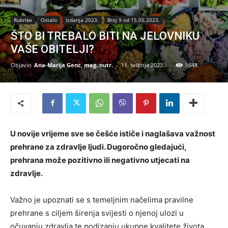
Rubrike
Ostalo
Izdanja 2023.
Broj 9 od 15.05.2023.
ŠTO BI TREBALO BITI NA JELOVNIKU
VAŠE OBITELJI?
Objavio
Ana-Marija Genc, mag. nutr.
-
11. svibnja 2023.
1648
U novije vrijeme sve se češće ističe i naglašava važnost
prehrane za zdravlje ljudi. Dugoročno gledajući,
prehrana može pozitivno ili negativno utjecati na
zdravlje.
Važno je upoznati se s temeljnim načelima pravilne
prehrane s ciljem širenja svijesti o njenoj ulozi u
očuvanju zdravlja te podizanju ukupne kvalitete života.