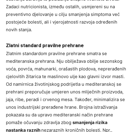
Zadaci nutricionista, između ostalih, usmjereni su na
preventivno djelovanje u cilju smanjenja simptoma već
postojeće bolesti, ali i vjerojatnosti razvoja određenih
novih stanja.
Zlatni standard pravilne prehrane
Zlatnim standardom pravilne prehrane smatra se
mediteranska prehrana. Nju obilježava obilje sezonskog
voća, povrća, mahunarki, orašastih plodova, neprerađenih
cjelovitih žitarica te maslinovo ulje kao glavni izvor masti.
Od namirnica životinjskog podrijetla u mediteranskoj se
prehrani preporučuje umjeren unos mliječnih proizvoda,
jaja, ribe, peradi i crvenog mesa. Također, minimalizira se
unos industrijski prerađene hrane. Brojna istraživanja
pokazala su da upravo mediteranski način prehrane
pomaže očuvanju zdravlja zbog
smanjenja rizika
nastanka raznih
nezaraznih kroničnih bolesti. Npr.,