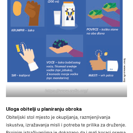
https://www.eufic.org/
Uloga obitelji u planiranju obroka
Obiteljski stol mjesto je okupljanja, razmjenjivanja
iskustva, izražavanja misli i potreba te prilika za druženje.
Brojnim istraživanjima je dokazano da i mali koraci prema