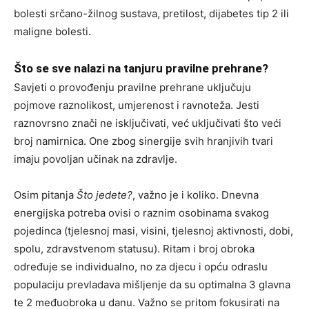
bolesti srčano-žilnog sustava, pretilost, dijabetes tip 2 ili
maligne bolesti.
Što se sve nalazi na tanjuru pravilne prehrane?
Savjeti o provođenju pravilne prehrane uključuju
pojmove raznolikost, umjerenost i ravnoteža. Jesti
raznovrsno znači ne isključivati, već uključivati što veći
broj namirnica. One zbog sinergije svih hranjivih tvari
imaju povoljan učinak na zdravlje.
Osim pitanja
Što jedete?
, važno je i koliko. Dnevna
energijska potreba ovisi o raznim osobinama svakog
pojedinca (tjelesnoj masi, visini, tjelesnoj aktivnosti, dobi,
spolu, zdravstvenom statusu). Ritam i broj obroka
određuje se individualno, no za djecu i opću odraslu
populaciju prevladava mišljenje da su optimalna 3 glavna
te 2 međuobroka u danu. Važno se pritom fokusirati na