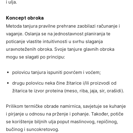
i ulja.
Koncept obroka
Metoda tanjura pravilne prehrane zaobilazi računanje i
vaganje. Oslanja se na jednostavnost planiranja te
poticanje vlastite intuitivnosti u svrhu slaganja
uravnoteženih obroka. Svoje tanjure glavnih obroka
mogu se slagati po principu:
polovicu tanjura ispuniti povrćem i voćem;
drugu polovicu neka čine žitarice i/ili proizvodi od
žitarica te izvor proteina (meso, riba, jaja, sir, orašidi).
Prilikom termičke obrade namirnica, savjetuje se kuhanje
i pirjanje u odnosu na prženje i pohanje. Također, potiče
se korištenje biljnih ulja poput maslinovog, repičinog,
bučinog i suncokretovog.