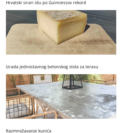
Hrvatski sirari idu po Guinnessov rekord
Izrada jednostavnog betonskog stola za terasu
Razmnožavanje kunića