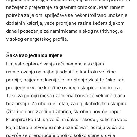
neželjeno prejedanje za glavnim obrokom. Planiranjem
potreba za jelom, spriječava se nekontrolirano unošenje
dodatnih kalorija, veće promjene razine šećera tijekom
dana i posezanje za namirnicama niskog nutritivnog, a
visokog energetskog profila.
Šaka kao jedinica mjere
Umjesto opterećivanja računanjem, a s ciljem
usmjeravanja na najbolji odabir te kontrolu veličine
porcije, najjednostavnije je korištenje vlastite šake kod
procjene okvirne količine osnovih skupina namirnica.
Tako za porciju mesa i zamjena koristi se veličina dlana
bez prstiju. Za ribu cijeli dlan, za ugljikohidratnu skupinu
(žitarice i proizvodi od žitarica, škrobno povrće poput
krumpira) koristi se veličina šake. Također, količina voća
koja stane u otvorenu šaku označava 1 porciju voća. Za
povrće se preporučuje onoliko koliko stane u dvije