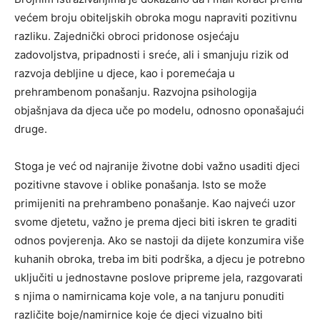
većem broju obiteljskih obroka mogu napraviti pozitivnu
razliku. Zajednički obroci pridonose osjećaju
zadovoljstva, pripadnosti i sreće, ali i smanjuju rizik od
razvoja debljine u djece, kao i poremećaja u
prehrambenom ponašanju. Razvojna psihologija
objašnjava da djeca uče po modelu, odnosno oponašajući
druge.
Stoga je već od najranije životne dobi važno usaditi djeci
pozitivne stavove i oblike ponašanja. Isto se može
primijeniti na prehrambeno ponašanje. Kao najveći uzor
svome djetetu, važno je prema djeci biti iskren te graditi
odnos povjerenja. Ako se nastoji da dijete konzumira više
kuhanih obroka, treba im biti podrška, a djecu je potrebno
uključiti u jednostavne poslove pripreme jela, razgovarati
s njima o namirnicama koje vole, a na tanjuru ponuditi
različite boje/namirnice koje će djeci vizualno biti