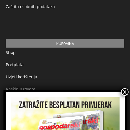
Zaštita osobnih podataka
KUPOVINA
Shop
Pretplata
Uvjeti korištenja
Raskid ugovora
Načini plaćanja
Sigurnost plaćanja
Prijavite se na newsletter