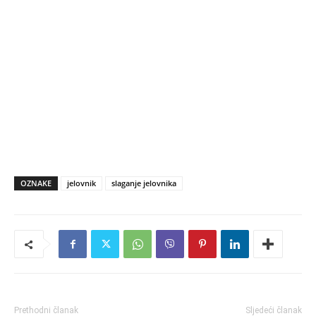
OZNAKE
jelovnik
slaganje jelovnika
Prethodni članak
Sljedeći članak