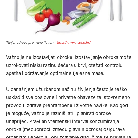
Tanjur zdrave prehrane (Izvor:
https://www.nestle.hr/
)
Važno je ne izostavljati obroke! Izostavljanje obroka može
uzrokovati nisku razinu šećera u krvi, otežati kontrolu
apetita i održavanje optimalne tjelesne mase.
U današnjem užurbanom načinu življenja često je teško
uskladiti sve poslovne i privatne obaveze te istovremeno
provoditi zdrave prehrambene i životne navike. Kad god
je moguće, važno je razmišljati i planirati obroke
unaprijed. Pravilan vremenski interval konzumiranja
obroka (međuobroci između glavnih obroka) osigurava
organizmu energiju, obuzdavanje gladi čime se prevenira