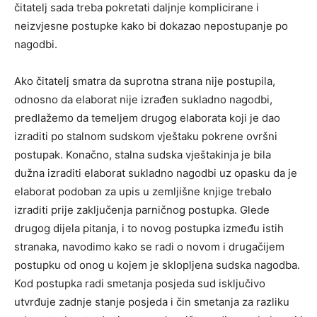
čitatelj sada treba pokretati daljnje komplicirane i
neizvjesne postupke kako bi dokazao nepostupanje po
nagodbi.
Ako čitatelj smatra da suprotna strana nije postupila,
odnosno da elaborat nije izrađen sukladno nagodbi,
predlažemo da temeljem drugog elaborata koji je dao
izraditi po stalnom sudskom vještaku pokrene ovršni
postupak. Konačno, stalna sudska vještakinja je bila
dužna izraditi elaborat sukladno nagodbi uz opasku da je
elaborat podoban za upis u zemljišne knjige trebalo
izraditi prije zaključenja parničnog postupka. Glede
drugog dijela pitanja, i to novog postupka između istih
stranaka, navodimo kako se radi o novom i drugačijem
postupku od onog u kojem je sklopljena sudska nagodba.
Kod postupka radi smetanja posjeda sud isključivo
utvrđuje zadnje stanje posjeda i čin smetanja za razliku