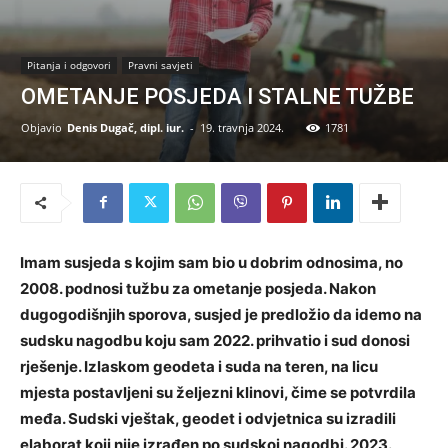
Pitanja i odgovori
Pravni savjeti
OMETANJE POSJEDA I STALNE TUŽBE
Objavio
Denis Dugač, dipl. iur.
-
19. travnja 2024.
1781
Imam susjeda s kojim sam bio u dobrim odnosima, no
2008. podnosi tužbu za ometanje posjeda. Nakon
dugogodišnjih sporova, susjed je predložio da idemo na
sudsku nagodbu koju sam 2022. prihvatio i sud donosi
rješenje. Izlaskom geodeta i suda na teren, na licu
mjesta postavljeni su željezni klinovi, čime se potvrdila
međa. Sudski vještak, geodet i odvjetnica su izradili
elaborat koji nije izrađen po sudskoj nagodbi. 2023.