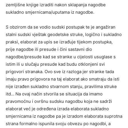
zemljišne knjige izraditi nakon sklapanja nagodbe
sukladno smjernicama/uputama iz nagodbe.
S obzirom da se vodio sudski postupak te je angažiran
stalni sudski vještak geodetske struke, logično i sukladno
praksi, elaborat za upis se izrađuje tijekom postupka,
prije nagodbe ili presude i čini sastavni dio
nagodbe/presude kad se stranke u cijelosti usuglase s
istim ili u slučaju presude kad budu otklonjeni svi
prigovori stranaka. Ovo sve iz razloga jer stranke tada
imaju pravo prigovora na taj elaborat ako smatraju da isti
nije izrađen sukladno stvarnom stanju, pravilima struke
itd… Na ovaj način stvorila se situacija da imamo
pravomoćnu i ovršnu sudsku nagodbu koja ne sadrži
elaborat već je određena izrada elaborata sukladno
smjernicama iz nagodbe pa je izradom elaborata suprotna
strana formalno ispunila svoju obvezu po nagodbi, a