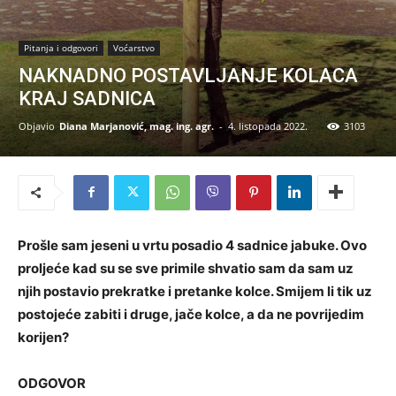
Pitanja i odgovori
Voćarstvo
NAKNADNO POSTAVLJANJE KOLACA
KRAJ SADNICA
Objavio
Diana Marjanović, mag. ing. agr.
-
4. listopada 2022.
3103
Prošle sam jeseni u vrtu posadio 4 sadnice jabuke. Ovo
proljeće kad su se sve primile shvatio sam da sam uz
njih postavio prekratke i pretanke kolce. Smijem li tik uz
postojeće zabiti i druge, jače kolce, a da ne povrijedim
korijen?
ODGOVOR