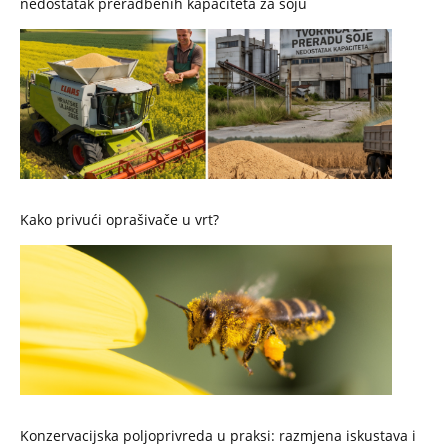
nedostatak preradbenih kapaciteta za soju
Kako privući oprašivače u vrt?
Konzervacijska poljoprivreda u praksi: razmjena iskustava i