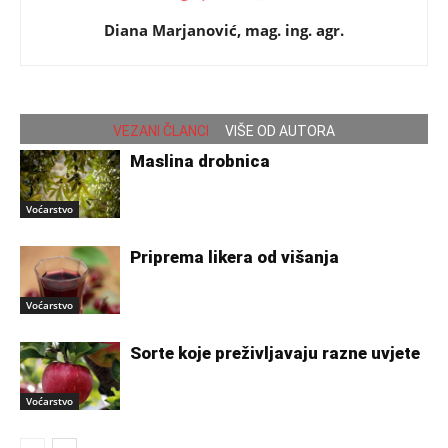
Diana Marjanović, mag. ing. agr.
VEZANI ČLANCI
VIŠE OD AUTORA
Maslina drobnica
Voćarstvo
Priprema likera od višanja
Voćarstvo
Sorte koje preživljavaju razne uvjete
Voćarstvo