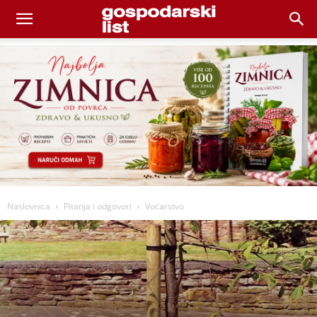
Naslovnica
Pitanja i odgovori
Voćarstvo