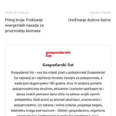
Prethodni članak
Sljedeći članak
Prilog broja: Podizanje
Uređivanje dudove bačve
energetskih nasada za
proizvodnju biomase
Gospodarski list
Gospodarski list – sve što vrijedi znati u poljoprivredi Gospodarski
list najstariji je i najčitaniji hrvatski časopis za poljoprivredu, s
tradicijom dugom preko 180 godina. Kroz tri stoljeća pomaže
poljoprivrednicima stručnim, aktualnim i korisnim sadržajem te i
danas svakih petnaest dana stiže na adrese svojih vjernih
pretplatnika. Naši autori su priznati stručnjaci, znanstvenici i
poljoprivrednici. Uz tiskana i online izdanja, posjeduje bogatu
biblioteku knjiga pod nazivom - Obitelj i gospodarstvo, organizira
razne stručne konferencije iz područja agrobiznisa, kroz