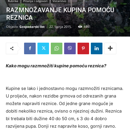
Rubrike
Pitanja i odgovori
Voćarstvo
RAZMNOŽAVANJE KUPINA POMOĆU
REZNICA
Objavio
Gospodarski list
-
22. lipnja 2015.
4441
Kako mogu razmnožiti kupine pomoću reznica?
Kupine se lako i jednostavno mogu razmnožiti reznicama.
U proljeće, nakon rezidbe grmova od odrezanih grana
možete napraviti reznice. Od jedne grane moguće je
dobiti nekoliko reznica, ovisno o njezinoj dužini. Reznica
bi trebala biti dužine 40 do 50 cm, s 3 do 4 dobro
razvijena pupa. Donji rez napravite koso, gornji ravno.