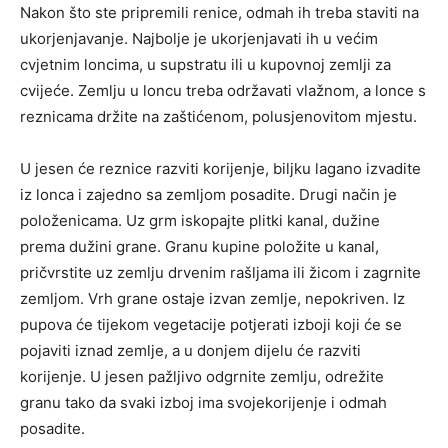
Nakon što ste pripremili renice, odmah ih treba staviti na
ukorjenjavanje. Najbolje je ukorjenjavati ih u većim
cvjetnim loncima, u supstratu ili u kupovnoj zemlji za
cvijeće. Zemlju u loncu treba održavati vlažnom, a lonce s
reznicama držite na zaštićenom, polusjenovitom mjestu.
U jesen će reznice razviti korijenje, biljku lagano izvadite
iz lonca i zajedno sa zemljom posadite. Drugi način je
položenicama. Uz grm iskopajte plitki kanal, dužine
prema dužini grane. Granu kupine položite u kanal,
pričvrstite uz zemlju drvenim rašljama ili žicom i zagrnite
zemljom. Vrh grane ostaje izvan zemlje, nepokriven. Iz
pupova će tijekom vegetacije potjerati izboji koji će se
pojaviti iznad zemlje, a u donjem dijelu će razviti
korijenje. U jesen pažljivo odgrnite zemlju, odrežite
granu tako da svaki izboj ima svojekorijenje i odmah
posadite.