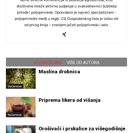
društvene mreže aktivno sudjeluje u svakodnevnici ljubitelja
prirode i poljoprivrede. Opravdano je najveći specijalizirani -
poljoprivredni medij u regiji. Cilj Gospodarskog lista je ostao isti
od prvog broja – znanjem jačati poljoprivredu i selo.
VEZANI ČLANCI
VIŠE OD AUTORA
Maslina drobnica
Voćarstvo
Priprema likera od višanja
Voćarstvo
Orošivači i prskalice za višegodišnje