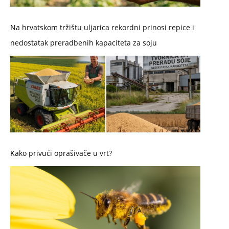
Na hrvatskom tržištu uljarica rekordni prinosi repice i
nedostatak preradbenih kapaciteta za soju
Kako privući oprašivače u vrt?