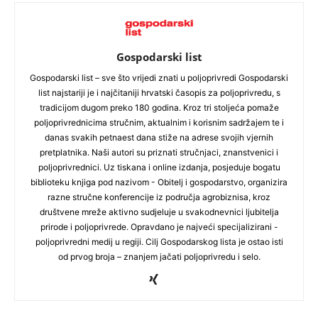
Gospodarski list
Gospodarski list – sve što vrijedi znati u poljoprivredi Gospodarski
list najstariji je i najčitaniji hrvatski časopis za poljoprivredu, s
tradicijom dugom preko 180 godina. Kroz tri stoljeća pomaže
poljoprivrednicima stručnim, aktualnim i korisnim sadržajem te i
danas svakih petnaest dana stiže na adrese svojih vjernih
pretplatnika. Naši autori su priznati stručnjaci, znanstvenici i
poljoprivrednici. Uz tiskana i online izdanja, posjeduje bogatu
biblioteku knjiga pod nazivom - Obitelj i gospodarstvo, organizira
razne stručne konferencije iz područja agrobiznisa, kroz
društvene mreže aktivno sudjeluje u svakodnevnici ljubitelja
prirode i poljoprivrede. Opravdano je najveći specijalizirani -
poljoprivredni medij u regiji. Cilj Gospodarskog lista je ostao isti
od prvog broja – znanjem jačati poljoprivredu i selo.