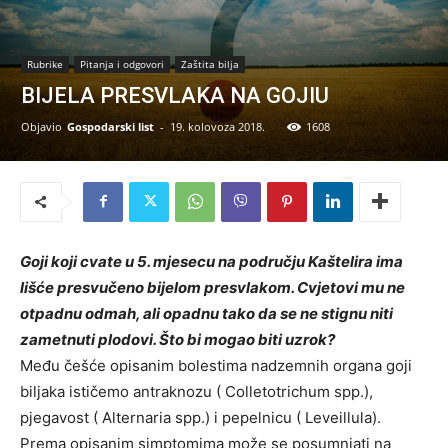
Rubrike
Pitanja i odgovori
Zaštita bilja
BIJELA PRESVLAKA NA GOJIU
Objavio
Gospodarski list
-
19. kolovoza 2018.
1608
Goji koji cvate u 5. mjesecu na području Kaštelira ima
lišće presvučeno bijelom presvlakom. Cvjetovi mu ne
otpadnu odmah, ali opadnu tako da se ne stignu niti
zametnuti plodovi. Što bi mogao biti uzrok?
Među češće opisanim bolestima nadzemnih organa goji
biljaka ističemo antraknozu ( Colletotrichum spp.),
pjegavost ( Alternaria spp.) i pepelnicu ( Leveillula).
Prema opisanim simptomima može se posumnjati na