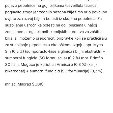
pojavu pepelnice na goji biljkama (Leveillula taurica),
poglavito stoga jer zadnjih sezona bilježimo vrlo povoljne
uvjete za razvoj biljnih bolesti iz skupina pepelnica. Za
suzbijanje uzročnika bolesti na goji biljkama u našoj
zemlji nema registriranih kemijskih sredstva za zaštitu
bilja, ali možemo preporučiti pripravke koji se prakticiraju
za suzbijanje pepelnica u ekološkom uzgoju: npr. Myco-
Sin (0,5 %) (sumporasto-kisela glinica i biljni ekstrakti) +
sumporni fungicid (SC formulacija) (0,2 %) (npr. Brimflo
SC i sl.). Moguće je koristiti i Armicarb (0,3 %) (kalij-
bikarbonat) + sumorni fungicid (SC formulacija) (0,2 %).
mr. sc. Milorad ŠUBIĆ