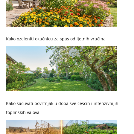
Kako ozeleniti okućnicu za spas od ljetnih vrućina
Kako sačuvati povrtnjak u doba sve češćih i intenzivnijih
toplinskih valova