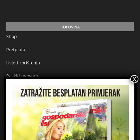
KUPOVINA
Shop
Pretplata
Uvjeti korištenja
Raskid ugovora
Načini plaćanja
Sigurnost plaćanja
Prijavite se na newsletter
Ime