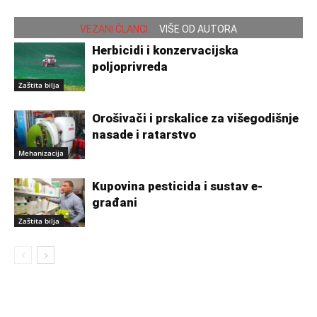
VEZANI ČLANCI
VIŠE OD AUTORA
Herbicidi i konzervacijska
poljoprivreda
Zaštita bilja
Orošivači i prskalice za višegodišnje
nasade i ratarstvo
Mehanizacija
Kupovina pesticida i sustav e-
građani
Zaštita bilja