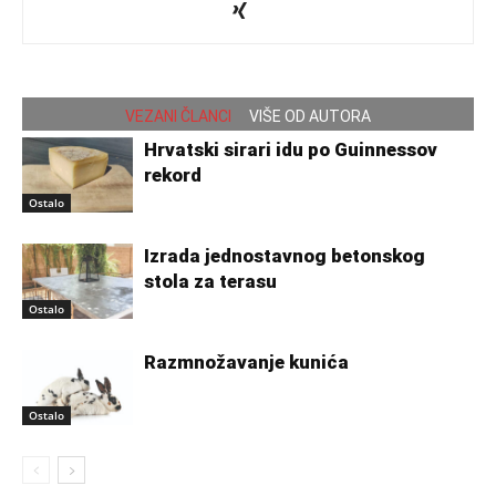
VEZANI ČLANCI
VIŠE OD AUTORA
Hrvatski sirari idu po Guinnessov
rekord
Ostalo
Izrada jednostavnog betonskog
stola za terasu
Ostalo
Razmnožavanje kunića
Ostalo