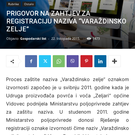
Rubrike
Ostalo
PRIGOVOR NA ZAHTJEV ZA
REGISTRACIJU NAZIVA “VARAŽDINSKO
ZELJE”
Objavio
Gospodarski list
-
22. listopada 2015.
1473
Proces zaštite naziva „Varaždinsko zelje“ oznakom
izvornosti započeo je u svibnju 2011. godine kada je
Udruga proizvođača povrća i voća „Zeljari“ općine
Vidovec podnijela Ministarstvu poljoprivrede zahtjev
za zaštitu naziva. U studenom 2011. godine
Ministarstvo poljoprivrede donosi Rješenje o
registraciji oznake izvornosti čime naziv „Varaždinsko