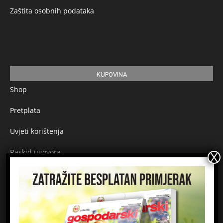
Zaštita osobnih podataka
KUPOVINA
Shop
Pretplata
Uvjeti korištenja
Raskid ugovora
Načini plaćanja
Sigurnost plaćanja
Prijavite se na newsletter