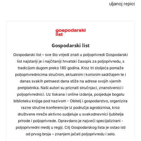
uljanoj repici
Gospodarski list
Gospodarski list – sve što vrijedi znati u poljoprivredi Gospodarski
list najstariji je i najčitaniji hrvatski časopis za poljoprivredu, s
tradicijom dugom preko 180 godina. Kroz tri stoljeća pomaže
poljoprivrednicima stručnim, aktualnim i korisnim sadržajem te i
danas svakih petnaest dana stiže na adrese svojih vjernih
pretplatnika. Naši autori su priznati stručnjaci, znanstvenici i
poljoprivrednici. Uz tiskana i online izdanja, posjeduje bogatu
biblioteku knjiga pod nazivom - Obitelj i gospodarstvo, organizira
razne stručne konferencije iz područja agrobiznisa, kroz
društvene mreže aktivno sudjeluje u svakodnevnici ljubitelja
prirode i poljoprivrede. Opravdano je najveći specijalizirani -
poljoprivredni medij u regiji. Cilj Gospodarskog lista je ostao isti
od prvog broja – znanjem jačati poljoprivredu i selo.